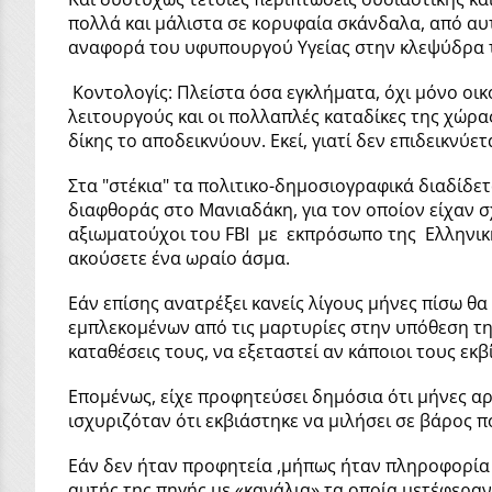
πολλά και μάλιστα σε κορυφαία σκάνδαλα, από αυτ
αναφορά του υφυπουργού Υγείας στην κλεψύδρα τ
Κοντολογίς: Πλείστα όσα εγκλήματα, όχι μόνο οικ
λειτουργούς και οι πολλαπλές καταδίκες της χώρα
δίκης το αποδεικνύουν. Εκεί, γιατί δεν επιδεικνύετ
Στα "στέκια" τα πολιτικο-δημοσιογραφικά διαδίδε
διαφθοράς στο Μανιαδάκη, για τον οποίον είχαν σ
αξιωματούχοι του FBI με εκπρόσωπο της Ελληνικής
ακούσετε ένα ωραίο άσμα.
Εάν επίσης ανατρέξει κανείς λίγους μήνες πίσω θα
εμπλεκομένων από τις μαρτυρίες στην υπόθεση της
καταθέσεις τους, να εξεταστεί αν κάποιοι τους ε
Επομένως, είχε προφητεύσει δημόσια ότι μήνες αρ
ισχυριζόταν ότι εκβιάστηκε να μιλήσει σε βάρος
Εάν δεν ήταν προφητεία ,μήπως ήταν πληροφορία κ
αυτής της πηγής με «κανάλια» τα οποία μετέφερα