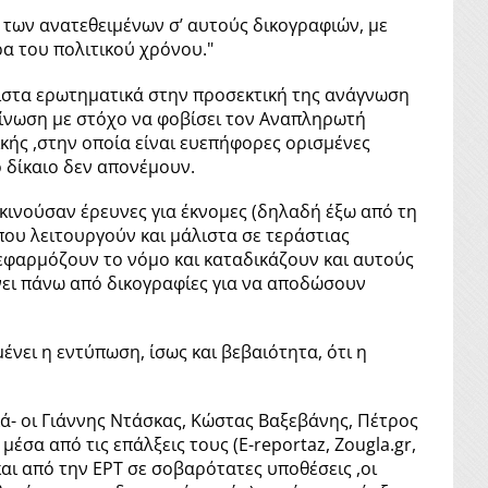
 των ανατεθειμένων σ’ αυτούς δικογραφιών, με
ρα του πολιτικού χρόνου."
είστα ερωτηματικά στην προσεκτική της ανάγνωση
οίνωση με στόχο να φοβίσει τον Αναπληρωτή
τικής ,στην οποία είναι ευεπήφορες ορισμένες
ο δίκαιο δεν απονέμουν.
εκινούσαν έρευνες για έκνομες (δηλαδή έξω από τη
που λειτουργούν και μάλιστα σε τεράστιας
 εφαρμόζουν το νόμο και καταδικάζουν και αυτούς
νει πάνω από δικογραφίες για να αποδώσουν
ένει η εντύπωση, ίσως και βεβαιότητα, ότι η
κά- οι Γιάννης Ντάσκας, Κώστας Βαξεβάνης, Πέτρος
σα από τις επάλξεις τους (E-reportaz, Ζougla.gr,
αι από την ΕΡΤ σε σοβαρότατες υποθέσεις ,οι