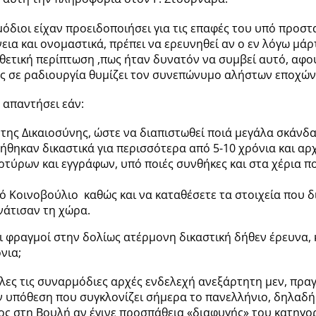
μόδιοι είχαν προειδοποιήσει για τις επαφές του υπό προστα
νεια και ονομαστικά, πρέπει να ερευνηθεί αν ο εν λόγω μ
ε θετική περίπτωση ,πως ήταν δυνατόν να συμβεί αυτό, αφ
ίος σε ραδιουργία θυμίζει τον συνεπώνυμο αλήστων εποχών
απαντήσει εάν:
της Δικαιοσύνης, ώστε να διαπιστωθεί ποιά μεγάλα σκάνδ
ήθηκαν δικαστικά για περισσότερα από 5-10 χρόνια και α
αρτύρων και εγγράφων, υπό ποιές συνθήκες και στα χέρια 
 Κοινοβούλιο καθώς και να καταθέσετε τα στοιχεία που δ
νάτισαν τη χώρα.
ι φραγμοί στην δολίως ατέρμονη δικαστική δήθεν έρευνα,
νια;
όλες τις συναρμόδιες αρχές ενδελεχή ανεξάρτητη μεν, πραγ
ην υπόθεση που συγκλονίζει σήμερα το πανελλήνιο, δηλαδ
ητος στη Βουλή αν έγινε προσπάθεια «διαφυγής» του κατη