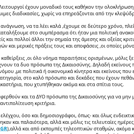
οί Λειτουργοί έχουν μοναδικό τους καθήκον την ολοκλήρωση
μιμες διαδικασίες, χωρίς να επηρεάζονται από την κλεψύδ
 ανάγνωση, να τα λέει καλά ,έχουμε σε δεύτερο χρόνο, πλ
καταλήξουμε στο συμπέρασμα ότι ήταν μια πολιτική ανακ
είς και πολλοί άλλοι την σημαία της άμεσης και οξείας κρι
ών και μερικές πράξεις τους και αποφάσεις ,οι οποίες μόν
 καθείρξεις ,οι όλο νόημα παραιτήσεις ορισμένων, μόλις ξ
χνουν τα δυο πρόσωπα της Δικαιοσύνης. Δηλαδή εκείνους 
όμου ,με πολιτικά ή οικονομικά κίνητρα και εκείνους που
 κατηγορία, στο καλό πρόσωπο και δεκάδες που έχουν πεθά
καστήρια, που χτυπήθηκαν ακόμα και στα σπίτια τους.
φερθούν και τα ΔΥΟ πρόσωπα της Δικαιοσύνης για να μην μ
αντιπολίτευση κριτήρια.
ελέγχου, όσο και δημοσιογράφοι, όπως- και όλως ενδεικτι
 και παλαιότερα, αλλά και μόλις τις τελευταίες ημέρες μέ
.GR
),αλλά και από εκπομπές τηλεοπτικών σταθμών, ακόμα κ