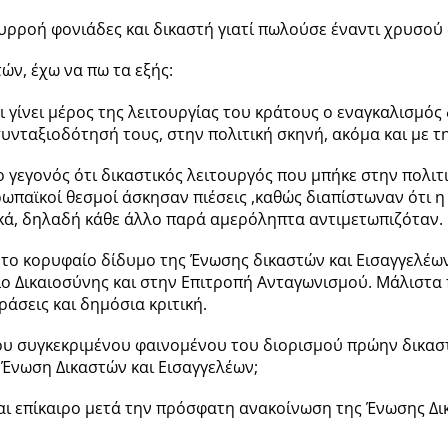
υρροή φονιάδες και δικαστή γιατί πωλούσε έναντι χρυσού 
ών, έχω να πω τα εξής:
ει γίνει μέρος της λειτουργίας του κράτους ο εναγκαλισμός
ν συνταξιοδότησή τους, στην πολιτική σκηνή, ακόμα και με 
το γεγονός ότι δικαστικός λειτουργός που μπήκε στην πολι
ρωπαϊκοί θεσμοί άσκησαν πιέσεις ,καθώς διαπίστωναν ότι 
κά, δηλαδή κάθε άλλο παρά αμερόληπτα αντιμετωπιζόταν.
α το κορυφαίο δίδυμο της Ένωσης δικαστών και Εισαγγελέω
ο Δικαιοσύνης και στην Επιτροπή Ανταγωνισμού. Μάλιστα π
άσεις και δημόσια κριτική.
ου συγκεκριμένου φαινομένου του διορισμού πρώην δικαστ
Ένωση Δικαστών και Εισαγγελέων;
ναι επίκαιρο μετά την πρόσφατη ανακοίνωση της Ένωσης Δι