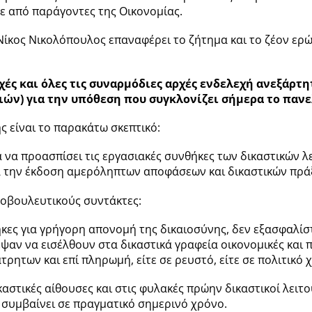
ίτε από παράγοντες της Οικονομίας.
ίκος Νικολόπουλος επαναφέρει το ζήτημα και το ζέον ερ
χές και όλες τις συναρμόδιες αρχές ενδελεχή ανεξάρτη
ν) για την υπόθεση που συγκλονίζει σήμερα το πανε
 είναι το παρακάτω σκεπτικό:
α να προασπίσει τις εργασιακές συνθήκες των δικαστικών 
για την έκδοση αμερόληπτων αποφάσεων και δικαστικών πρά
νοβουλευτικούς συντάκτες:
θήκες για γρήγορη απονομή της δικαιοσύνης, δεν εξασφαλί
αν να εισέλθουν στα δικαστικά γραφεία οικονομικές και πο
ητων και επί πληρωμή, είτε σε ρευστό, είτε σε πολιτικό 
αστικές αίθουσες και στις φυλακές πρώην δικαστικοί λειτο
 συμβαίνει σε πραγματικό σημερινό χρόνο.