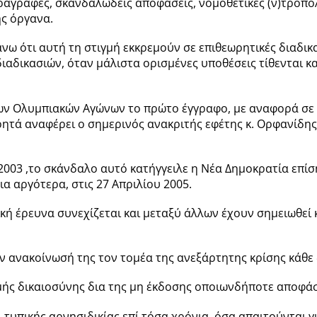
αγραφές, σκανδαλώδεις αποφάσεις, νομοθετικές (ν)τροπολ
ς όργανα.
 ότι αυτή τη στιγμή εκκρεμούν σε επιθεωρητικές διαδικα
 διαδικασιών, όταν μάλιστα ορισμένες υποθέσεις τίθενται 
 των Ολυμπιακών Αγώνων το πρώτο έγγραφο, με αναφορά 
ρητά αναφέρει ο σημερινός ανακριτής εφέτης κ. Ορφανίδη
 2003 ,το σκάνδαλο αυτό κατήγγειλε η Νέα Δημοκρατία επί
α αργότερα, στις 27 Απριλίου 2005.
τική έρευνα συνεχίζεται και μεταξύ άλλων έχουν σημειωθεί
ν ανακοίνωσή της τον τομέα της ανεξάρτητης κρίσης κάθε 
ής δικαιοσύνης δια της μη έκδοσης οποιωνδήποτε αποφάσ
ι τυπικής αρνησιδικίας επί τόσα χρόνια, όσα απαιτούνται