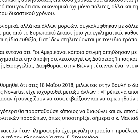
ά που γονάτισαν οικονομικά όχι μόνο πολίτες, αλλά και τ
ου δικαστικού χρόνου.
ονομικά, αλλά και άλλων μορφών, συγκαλύφθηκαν με δόλιε
ς μας από το Ευρωπαϊκό Δικαστήριο για εγκληματικές καθυσ
αι η ίδια ευθιξία; Γιατί δεν στηλιτεύονται με τον ίδιο τρόπο
ται έντονα ότι “οι Αμερικάνοι κάποια στιγμή απηύδησαν με
χηματίσει την άποψη ότι λειτουργεί ως Δούρειος Ίππος και
 Εισαγγελίας Διαφθοράς, στην Βιέννη , έτειναν ένα "ντο
 θυμηθεί ότι στις 18 Μαΐου 2018, μιλώντας στην Βουλή ο δι
 Novartis, είχε ισχυρισθεί μεταξύ άλλων : «Πρέπει να απ
κβίασαν ή συνεχίζουν να τους εκβιάζουν και να τιμωρηθούν
γότερα θα προσπαθούσε κάποιος να διαφύγει και αν αποτύ
 πολιτικών προσώπων, όπως υποστηρίζει σήμερα ο κ. Μανια
αι εάν ήταν πληροφορία έχει μεγάλη σημασία η προέλευσή 
ν αυτή την πληροφορία στον Γ. Στουρνάρα.