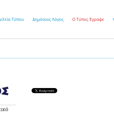
Δελτία Τύπου
Δημόσιος Λόγος
Ο Τύπος Έγραψε
9