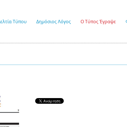
Δελτία Τύπου
Δημόσιος Λόγος
Ο Τύπος Έγραψε
9