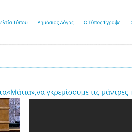
Δελτία Τύπου
Δημόσιος Λόγος
Ο Τύπος Έγραψε
α«Μάτια»,να γκρεμίσουμε τις μάντρες π