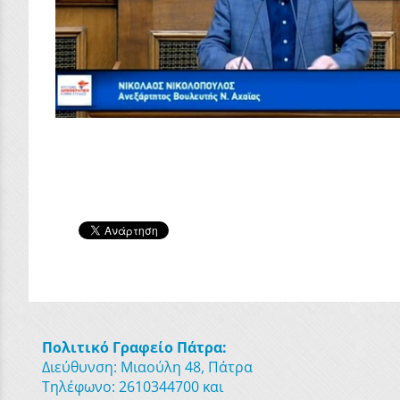
Πολιτικό Γραφείο Πάτρα:
Διεύθυνση: Μιαούλη 48, Πάτρα
Τηλέφωνο: 2610344700 και