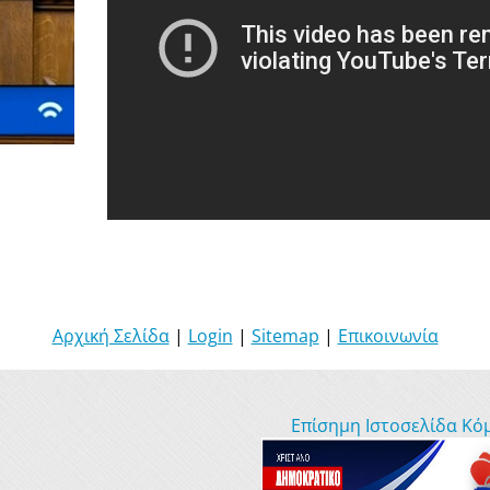
Αρχική Σελίδα
|
Login
|
Sitemap
|
Επικοινωνία
Επίσημη Ιστοσελίδα Κό