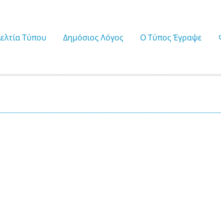
Δελτία Τύπου
Δημόσιος Λόγος
Ο Τύπος Έγραψε