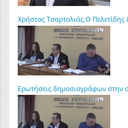
Χρήστος Τσαρτολιάς.Ο Πελετίδης δ
Ερωτήσεις δημοσιογράφων στην σ