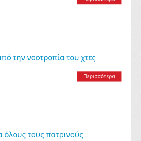
πό την νοοτροπία του χτες
Περισσότερα
α όλους τους πατρινούς