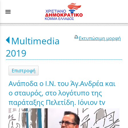
menu
Multimedia
Εκτυπώσιμη μορφή
2019
Επιστροφή
Ανάποδα ο Ι.Ν. του Άγ.Ανδρέα και
ο σταυρός, στο λογότυπο της
παράταξης Πελετίδη. Ιόνιον tv