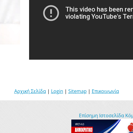
Αρχική Σελίδα
|
Login
|
Sitemap
|
Επικοινωνία
Επίσημη Ιστοσελίδα Κό