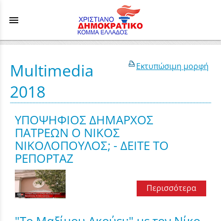
menu
Multimedia
Εκτυπώσιμη μορφή
2018
ΥΠΟΨΗΦΙΟΣ ΔΗΜΑΡΧΟΣ
ΠΑΤΡΕΩΝ Ο ΝΙΚΟΣ
ΝΙΚΟΛΟΠΟΥΛΟΣ; - ΔΕΙΤΕ ΤΟ
ΡΕΠΟΡΤΑΖ
Περισσότερα
"Το Μαξίμου Ακούει;" με τον Νίκο