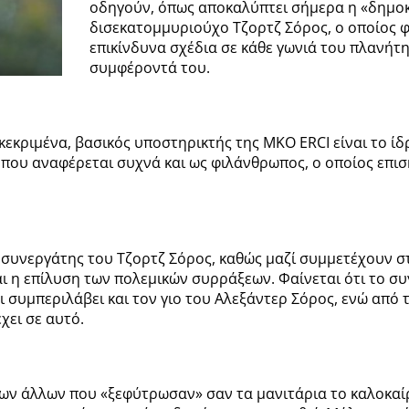
οδηγούν, όπως αποκαλύπτει σήμερα η «δημοκ
δισεκατομμυριούχο Τζορτζ Σόρος, ο οποίος φ
επικίνδυνα σχέδια σε κάθε γωνιά του πλανήτ
συμφέροντά του.
εκριμένα, βασικός υποστηρικτής της MKO ERCI είναι το ίδ
 που αναφέρεται συχνά και ως φιλάνθρωπος, ο οποίος επισκ
 συνεργάτης του Τζορτζ Σόρος, καθώς μαζί συμμετέχουν στο 
 η επίλυση των πολεμικών συρράξεων. Φαίνεται ότι το συγ
ι συμπεριλάβει και τον γιο του Αλεξάντερ Σόρος, ενώ από 
χει σε αυτό.
ων άλλων που «ξεφύτρωσαν» σαν τα μανιτάρια το καλοκαίρι