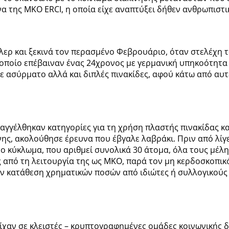
α της ΜΚΟ ERCI, η οποία είχε αναπτύξει δήθεν ανθρωπιστι
ίλερ και ξεκινά τον περασμένο Φεβρουάριο, όταν στελέχη 
οποίο επέβαιναν ένας 24χρονος με γερμανική υπηκοότητα 
ρε ασύρματο αλλά και διπλές πινακίδες, αφού κάτω από αυ
αγγέλθηκαν κατηγορίες για τη χρήση πλαστής πινακίδας κ
ς, ακολούθησε έρευνα που έβγαλε λαβράκι. Πριν από λίγες
ο κύκλωμα, που αριθμεί συνολικά 30 άτομα, όλα τους μέ
από τη λειτουργία της ως ΜΚΟ, παρά τον μη κερδοσκοπικ
την κατάθεση χρηματικών ποσών από ιδιώτες ή συλλογικού
ίχαν σε κλειστές – κρυπτογραφημένες ομάδες κοινωνικής δ