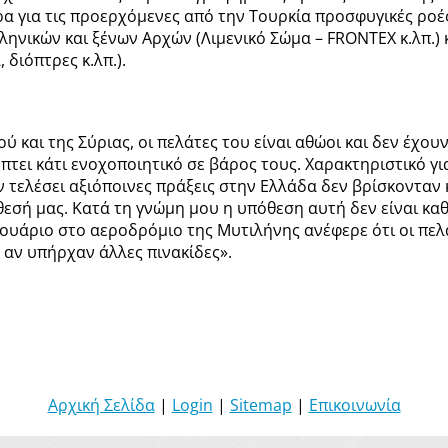
ρα για τις προερχόμενες από την Τουρκία προσφυγικές ρο
νικών και ξένων Αρχών (Λιμενικό Σώμα – FRONTEX κ.λπ.)
διόπτρες κ.λπ.).
και της Σύριας, οι πελάτες του είναι αθώοι και δεν έχου
τει κάτι ενοχοποιητικό σε βάρος τους. Χαρακτηριστικό για 
υν τελέσει αξιόποινες πράξεις στην Ελλάδα δεν βρίσκονταν
σή μας. Κατά τη γνώμη μου η υπόθεση αυτή δεν είναι καθό
υάριο στο αεροδρόμιο της Μυτιλήνης ανέφερε ότι οι πελά
 αν υπήρχαν άλλες πινακίδες».
Αρχική Σελίδα
|
Login
|
Sitemap
|
Επικοινωνία