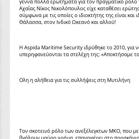
γεννά πολλά ερωτήματα για τον πραγματικό ρόλο 
Αχαΐας Νίκος Νικολόπουλος είχε καταθέσει ερώτησ
σύμφωνα με τις οποίες ο ιδιοκτήτης της είναι κα
Θάλασσα, στον Ινδικό Ωκεανό και αλλού!
Η Aspida Maritime Security ιδρύθηκε το 2010, για
υπερηφανεύονται τα στελέχη της: «Αποκτήσαμε το
Ολη η αλήθεια για τις συλλήψεις στη Μυτιλήνη
Τον σκοτεινό ρόλο των ανεξέλεγκτων ΜΚΟ, που με
βγάλουν μαύρο χρήμα, επαναφέρει στο προσκήνιο