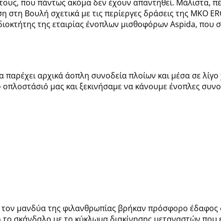
τους, που πάντως ακόμα δεν έχουν απαντηθεί. Μάλιστα, 
η στη Βουλή σχετικά με τις περίεργες δράσεις της ΜΚΟ ERC
ι ιδιοκτήτης της εταιρίας ένοπλων μισθοφόρων Aspida, που
 να παρέχει αρχικά άοπλη συνοδεία πλοίων και μέσα σε λίγ
 οπλοστάσιό μας και ξεκινήσαμε να κάνουμε ένοπλες συνο
 τον μανδύα της φιλανθρωπίας βρήκαν πρόσφορο έδαφος σ
 το σκάνδαλο με το κύκλωμα διακίνησης μεταναστών που