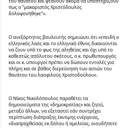
του θανάτου και φτάνουν ακόμα να υποστηρίζουν
πως ο “μακαριστός Χριστόδουλος
δολοφονήθηκε”».
Ο ανεξάρτητος βουλευτής σημειώνει ότι «επειδή ο
ελληνικός λαός και το ελληνικό έθνος δικαιούνται
να ζουν υπό το φως της αληθείας και όχι υπό το
καθεστώς απόλυτου σκότους, ο κ. πρωθυπουργός
και οι κ. υπουργοί πρέπει να δώσουν εντολές για
πλήρη και σε βάθος διερεύνηση των αιτιών του
θανάτου του λαοφιλούς Χριστοδούλου».
Ο Νίκος Νικολόπουλος παραθέτει τα
δημοσιεύματα της «δημοκρατίας» και ζητεί,
μεταξύ άλλων, να εξεταστεί εάν συντρέχει
περίπτωση διάπραξης έκνομης ενέργειας,
«διαπραχθείσας εκ δόλου ή αμελείας, οιουδήποτε