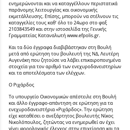
ενημερώνονται και να καταγγέλλουν περιστατικά
παράνομης λειτουργίας και οικονομικής
εκμετάλλευσης. Επίσης, μπορούν να στέλνουν τις
καταγγελίες τους καθ' όλο το 24ωρο στο φαξ
2103843549 και στην ιστοσελίδα της Γενικής
Γραμματείας Καταναλωτή www.efpolis.gr.
Και τα δύο έγγραφα διαβιβάστηκαν στη Βουλή
μετά από ερώτηση του βουλευτή της ΝΔ, Λευτέρη
Αυγενάκη που ζητούσε να λάβει επικαιροποιημένα
στοιχεία για τον αριθμό των ενεχυροδανειστηρίων
και τα αποτελέσματα των ελέγχων.
Ο Ριχάρδος
Το υπουργείο Οικονομικών απέστειλε στη Βουλή
και άλλο έγγραφο-απάντηση σε ερώτηση για τα
ενεχυροδανειστήρια «Ριχάρδος». Την ερώτηση
είχε καταθέσει ο ανεξάρτητος βουλευτής Νίκος
Νικολόπουλος, ζητώντας να ενημερωθεί αν έχει
γίνει φορολογικός έλεγχος στην επιχείρηση και τα