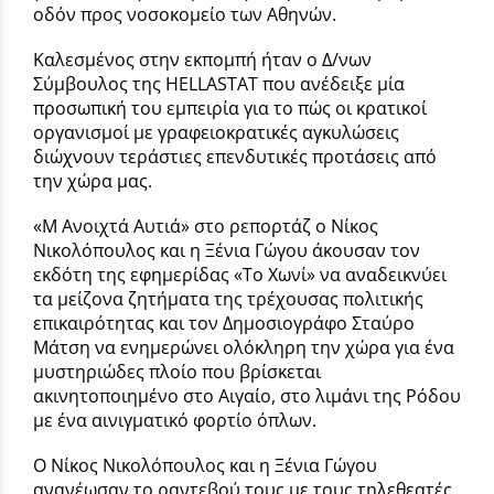
οδόν προς νοσοκομείο των Αθηνών.
Καλεσμένος στην εκπομπή ήταν ο Δ/νων
Σύμβουλος της HELLASTAT που ανέδειξε μία
προσωπική του εμπειρία για το πώς οι κρατικοί
οργανισμοί με γραφειοκρατικές αγκυλώσεις
διώχνουν τεράστιες επενδυτικές προτάσεις από
την χώρα μας.
«Μ Ανοιχτά Αυτιά» στο ρεπορτάζ ο Νίκος
Νικολόπουλος και η Ξένια Γώγου άκουσαν τον
εκδότη της εφημερίδας «Το Χωνί» να αναδεικνύει
τα μείζονα ζητήματα της τρέχουσας πολιτικής
επικαιρότητας και τον Δημοσιογράφο Σταύρο
Μάτση να ενημερώνει ολόκληρη την χώρα για ένα
μυστηριώδες πλοίο που βρίσκεται
ακινητοποιημένο στο Αιγαίο, στο λιμάνι της Ρόδου
με ένα αινιγματικό φορτίο όπλων.
Ο Νίκος Νικολόπουλος και η Ξένια Γώγου
ανανέωσαν το ραντεβού τους με τους τηλεθεατές