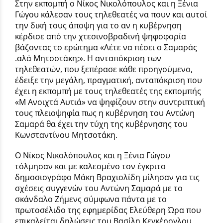
Στην εκπομπή ο Νίκος Νικολόπουλος και η Ξένια
Γώγου κάλεσαν τους τηλεθεατές να πουν και αυτοί
την δική τους άποψη για το αν η κυβέρνηση
κέρδισε από την χτεσινοβραδινή ψηφοφορία
βάζοντας το ερώτημα «Λέτε να πέσει ο Σαμαράς
.αλά Μητσοτάκη;». Η ανταπόκριση των
τηλεθεατών, που ξεπέρασε κάθε προηγούμενο,
έδειξε την μεγάλη, πραγματική, ανταπόκριση που
έχει η εκπομπή με τους τηλεθεατές της εκπομπής
«Μ Ανοιχτά Αυτιά» να ψηφίζουν στην συντριπτική
τους πλειοψηφία πως η κυβέρνηση του Αντώνη
Σαμαρά θα έχει την τύχη της κυβέρνησης του
Κωνσταντίνου Μητσοτάκη.
Ο Νίκος Νικολόπουλος και η Ξένια Γώγου
τόλμησαν και με καλεσμένο τον έγκριτο
δημοσιογράφο Μάκη Βραχιολίδη μίλησαν για τις
σχέσεις συγγενών του Αντώνη Σαμαρά με το
σκάνδαλο Ζήμενς σύμφωνα πάντα με το
πρωτοσέλιδο της εφημερίδας Ελεύθερη Ώρα που
επικαλείται δηλώσεις του Βασίλη Κεγκέρογλου.