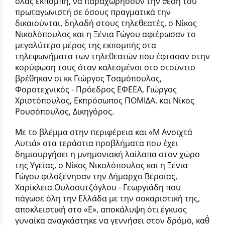
όλας εκπομπή, να παραχωρήσουν την θέση του
πρωταγωνιστή σε όσους πραγματικά την
δικαιούνται, δηλαδή στους τηλεθεατές, ο Νίκος
Νικολόπουλος και η Ξένια Γώγου αφιέρωσαν το
μεγαλύτερο μέρος της εκπομπής στα
τηλεφωνήματα των τηλεθεατών που έφτασαν στην
κορύφωση τους όταν καλεσμένοι στο στούντιο
βρέθηκαν οι κκ Γιώργος Τσαμόπουλος,
Φοροτεχνικός - Πρόεδρος ΕΦΕΕΑ, Γιώργος
Χριστόπουλος, Εκπρόσωπος ΠΟΜΙΔΑ, και Νίκος
Ρουσόπουλος, Δικηγόρος.
Με το βλέμμα στην περιφέρεια και «Μ Ανοιχτά
Αυτιά» στα τεράστια προβλήματα που έχει
δημιουργήσει η μνημονιακή λαίλαπα στον χώρο
της Υγείας, ο Νίκος Νικολόπουλος και η Ξένια
Γώγου φιλοξένησαν την Δήμαρχο Βέροιας,
Χαρίκλεια Ουλσουτζόγλου - Γεωργιάδη που
πάγωσε όλη την Ελλάδα με την σοκαριστική της,
αποκλειστική στο «Ε», αποκάλυψη ότι έγκυος
γυναίκα αναγκάστηκε να γεννήσει στον δρόμο, καθ΄