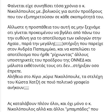
Φαίνεται είχε συνηθίσει τόσα χρόνια ο κ.
Νικολόπουλος με..βολικούς για αυτόν προέδρους
που τον εξυπηρετούσαν σε κάθε σκοπιμότητά του.
΄Αλλωστε η προσπάθεια του αυτή ας μην ξεχνάμε
οτι γίνεται προκειμένου να βγάλει από πάνω του
την ευθύνη για το αποτέλεσμα των εκλογών στην
Αχαϊα , παρά την μεγάλη(;;;;;;;)στήριξη που παρείχε
στον Ανδρέα Παπαμιμίκο, και να καπελώσει το
αποτέλεσμα που ήρθε "ρίχνωντας" άλλους
υποστηρικτές του προέδρου της ΟΝΝΕΔ και
μάλιστα εκθέτοντάς τους οτι δεν...στήριξαν οσο
έπρεπε.
Αλήθεια στο Αίγιο ,κύριε Νικολόπουλε, τα στελέχη
του Κώστα Χατζή σε ποιό πολιτικό γραφείο
ανήκουν;;;;;
Ας καταλάβουν πλέον όλοι, και όχι μόνο ο κ.
Νικολόπουλος αλλά και άλλοι "μπαμπάδες" που