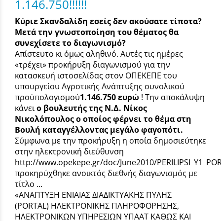
1.146.750!!!!!!
Κύριε Σκανδαλίδη εσείς δεν ακούσατε τίποτα?
Μετά την γνωστοποίηση του θέματος θα
συνεχίσετε το διαγωνισμό?
Απίστευτο κι όμως αληθινό. Αυτές τις ημέρες
«τρέχει» προκήρυξη διαγωνισμού για την
κατασκευή ιστοσελίδας στον ΟΠΕΚΕΠΕ του
υπουργείου Αγροτικής Ανάπτυξης συνολικού
προϋπολογισμού
1.146.750 ευρώ
! Την αποκάλυψη
κάνει
ο βουλευτής της Ν.Δ. Νίκος
Νικολόπουλος ο οποίος φέρνει το θέμα στη
Βουλή καταγγέλλοντας μεγάλο φαγοπότι.
Σύμφωνα με την προκήρυξη η οποία δημοσιεύτηκε
στην ηλεκτρονική διεύθυνση
http://www.opekepe.gr/doc/June2010/PERILIPSI_Y1_POR
προκηρύχθηκε ανοικτός διεθνής διαγωνισμός με
τίτλο ...
«ΑΝΑΠΤΥΞΗ ΕΝΙΑΙΑΣ ΔΙΑΔΙΚΤΥΑΚΗΣ ΠΥΛΗΣ
(PORTAL) ΗΛΕΚΤΡΟΝΙΚΗΣ ΠΛΗΡΟΦΟΡΗΣΗΣ,
ΗΛΕΚΤΡΟΝΙΚΩΝ ΥΠΗΡΕΣΙΩΝ ΥΠΑΑΤ ΚΑΘΩΣ ΚΑΙ