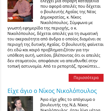
ελέγχει μια σοβαρή καταγγελία
που αφορά απειλές που δέχεται
ο βουλευτής Αχαΐας της Νέας
Δημοκρατίας, κ. Νίκος
Νικολόπουλος. Σύμφωνα με
γνωστή εφημερίδα της περιοχής, ο κ.
Νικολόπουλος, δέχεται απειλές για τη σωματική
του ακεραιότητα από άνδρα ο οποίος διαμένει σε
περιοχή της δυτικής Αχαΐας. Ο βουλευτής φαίνεται
ότι εδώ και καιρό προβληματιζόταν για την
υπόθεση αυτή, ωστόσο, βλέποντας ότι οι απειλές
δεν σταματούν, αποφάσισε να απευθυνθεί στην
τοπική αστυνομία. Από το ρεπορτάζ, προκύπτει...
Περισσότερα
Είχε άγιο ο Νίκος Νικολόπουλος
Άγιο είχε χθες το απόγευμα ο
βουλευτής της Ν.Δ. Νίκος
Νικολόπουλος, όταν λίγα μέτρα