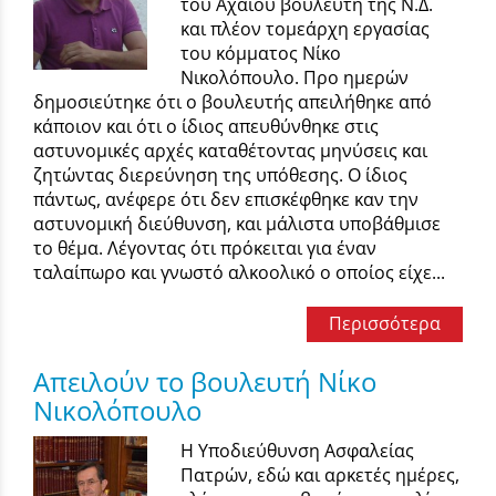
του Αχαιού βουλευτή της Ν.Δ.
και πλέον τομεάρχη εργασίας
του κόμματος Νίκο
Νικολόπουλο. Προ ημερών
δημοσιεύτηκε ότι ο βουλευτής απειλήθηκε από
κάποιον και ότι ο ίδιος απευθύνθηκε στις
αστυνομικές αρχές καταθέτοντας μηνύσεις και
ζητώντας διερεύνηση της υπόθεσης. Ο ίδιος
πάντως, ανέφερε ότι δεν επισκέφθηκε καν την
αστυνομική διεύθυνση, και μάλιστα υποβάθμισε
το θέμα. Λέγοντας ότι πρόκειται για έναν
ταλαίπωρο και γνωστό αλκοολικό ο οποίος είχε...
Περισσότερα
Απειλούν το βουλευτή Νίκο
Νικολόπουλο
H Yποδιεύθυνση Ασφαλείας
Πατρών, εδώ και αρκετές ημέρες,