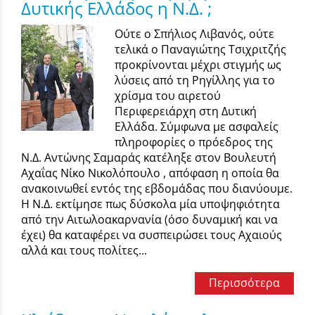
Δυτικής Ελλάδος η Ν.Δ. ;
Oύτε ο Σπήλιος Λιβανός, ούτε
τελικά ο Παναγιώτης Τσιχριτζής
προκρίνονται μέχρι στιγμής ως
λύσεις από τη Ρηγίλλης για το
χρίσμα του αιρετού
Περιφερειάρχη στη Δυτική
Ελλάδα. Σύμφωνα με ασφαλείς
πληροφορίες ο πρόεδρος της
Ν.Δ. Αντώνης Σαμαράς κατέληξε στον Βουλευτή
Αχαΐας Νίκο Νικολόπουλο , απόφαση η οποία θα
ανακοινωθεί εντός της εβδομάδας που διανύουμε.
Η Ν.Δ. εκτίμησε πως δύσκολα μία υποψηφιότητα
από την Αιτωλοακαρνανία (όσο δυναμική και να
έχει) θα καταφέρει να συσπειρώσει τους Αχαιούς
αλλά και τους πολίτες...
Περισσότερα