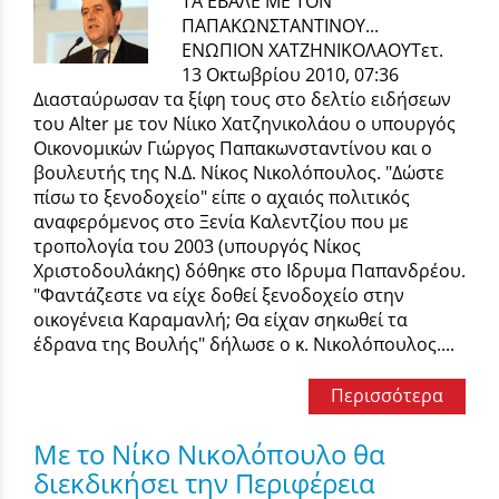
ΤΑ ΕΒΑΛΕ ΜΕ ΤΟΝ
ΠΑΠΑΚΩΝΣΤΑΝΤΙΝΟΥ...
ΕΝΩΠΙΟΝ ΧΑΤΖΗΝΙΚΟΛΑΟΥΤετ.
13 Οκτωβρίου 2010, 07:36
Διασταύρωσαν τα ξίφη τους στο δελτίο ειδήσεων
του Alter με τον Νίικο Χατζηνικολάου ο υπουργός
Οικονομικών Γιώργος Παπακωνσταντίνου και ο
βουλευτής της Ν.Δ. Νίκος Νικολόπουλος. "Δώστε
πίσω το ξενοδοχείο" είπε ο αχαιός πολιτικός
αναφερόμενος στο Ξενία Καλεντζίου που με
τροπολογία του 2003 (υπουργός Νίκος
Χριστοδουλάκης) δόθηκε στο Ιδρυμα Παπανδρέου.
"Φαντάζεστε να είχε δοθεί ξενοδοχείο στην
οικογένεια Καραμανλή; Θα είχαν σηκωθεί τα
έδρανα της Βουλής" δήλωσε ο κ. Νικολόπουλος....
Περισσότερα
Με το Νίκο Νικολόπουλο θα
διεκδικήσει την Περιφέρεια