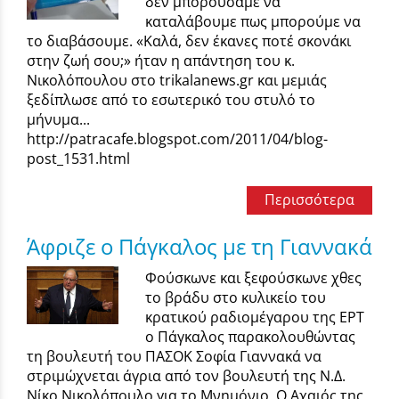
δεν μπορούσαμε να
καταλάβουμε πως μπορούμε να
το διαβάσουμε. «Καλά, δεν έκανες ποτέ σκονάκι
στην ζωή σου;» ήταν η απάντηση του κ.
Νικολόπουλου στο trikalanews.gr και μεμιάς
ξεδίπλωσε από το εσωτερικό του στυλό το
μήνυμα...
http://patracafe.blogspot.com/2011/04/blog-
post_1531.html
Περισσότερα
Άφριζε ο Πάγκαλος με τη Γιαννακά
Φούσκωνε και ξεφούσκωνε χθες
το βράδυ στο κυλικείο του
κρατικού ραδιομέγαρου της ΕΡΤ
ο Πάγκαλος παρακολουθώντας
τη βουλευτή του ΠΑΣΟΚ Σοφία Γιαννακά να
στριμώχνεται άγρια από τον βουλευτή της Ν.Δ.
Νίκο Νικολόπουλο για το Μνημόνιο. Ο Αχαιός της