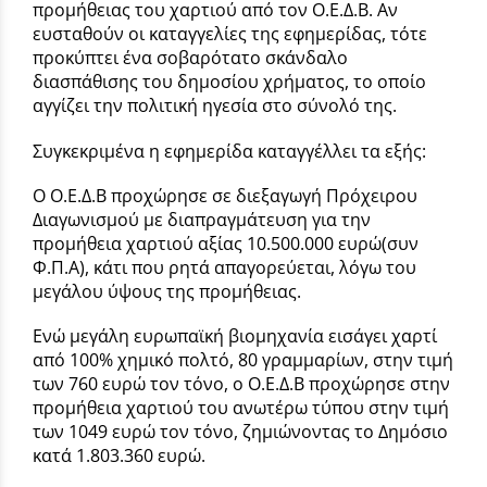
προμήθειας του χαρτιού από τον Ο.Ε.Δ.Β. Αν
ευσταθούν οι καταγγελίες της εφημερίδας, τότε
προκύπτει ένα σοβαρότατο σκάνδαλο
διασπάθισης του δημοσίου χρήματος, το οποίο
αγγίζει την πολιτική ηγεσία στο σύνολό της.
Συγκεκριμένα η εφημερίδα καταγγέλλει τα εξής:
Ο Ο.Ε.Δ.Β προχώρησε σε διεξαγωγή Πρόχειρου
Διαγωνισμού με διαπραγμάτευση για την
προμήθεια χαρτιού αξίας 10.500.000 ευρώ(συν
Φ.Π.Α), κάτι που ρητά απαγορεύεται, λόγω του
μεγάλου ύψους της προμήθειας.
Ενώ μεγάλη ευρωπαϊκή βιομηχανία εισάγει χαρτί
από 100% χημικό πολτό, 80 γραμμαρίων, στην τιμή
των 760 ευρώ τον τόνο, ο Ο.Ε.Δ.Β προχώρησε στην
προμήθεια χαρτιού του ανωτέρω τύπου στην τιμή
των 1049 ευρώ τον τόνο, ζημιώνοντας το Δημόσιο
κατά 1.803.360 ευρώ.