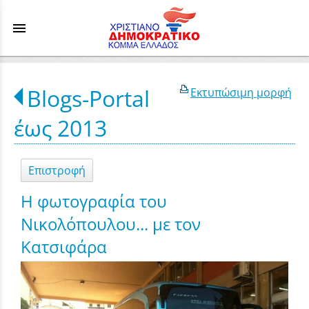
menu
Blogs-Portal
Εκτυπώσιμη μορφή
έως 2013
Επιστροφή
Η φωτογραφία του
Νικολόπουλου... με τον
Κατσιφάρα