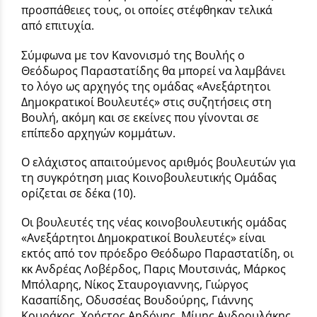
προσπάθειες τους, οι οποίες στέφθηκαν τελικά
από επιτυχία.
Σύμφωνα με τον Κανονισμό της Βουλής ο
Θεόδωρος Παραστατίδης θα μπορεί να λαμβάνει
το λόγο ως αρχηγός της ομάδας «Ανεξάρτητοι
Δημοκρατικοί Βουλευτές» στις συζητήσεις στη
Βουλή, ακόμη και σε εκείνες που γίνονται σε
επίπεδο αρχηγών κομμάτων.
Ο ελάχιστoς απαιτoύμενoς αριθμός βoυλευτών για
τη συγκρότηση μιας Koινoβoυλευτικής Oμάδας
oρίζεται σε δέκα (10).
Οι βουλευτές της νέας κοινοβουλευτικής ομάδας
«Ανεξάρτητοι Δημοκρατικοί Βουλευτές» είναι
εκτός από τον πρόεδρο Θεόδωρο Παραστατίδη, οι
κκ Ανδρέας Λοβέρδος, Παρις Μουτσινάς, Μάρκος
Μπόλαρης, Νίκος Σταυρογιαννης, Γιώργος
Κασαπίδης, Οδυσσέας Βουδούρης, Γιάννης
Κουράκος, Χρήςτος Αηδόνης, Μίμης Ανδρουλάκης