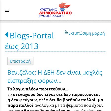
menu
Blogs-Portal
Εκτυπώσιμη μορφή
έως 2013
Επιστροφή
Βενιζέλος: Η ΔΕΗ δεν είναι μοχλός
είσπραξης φόρων...
Τα
λόγια πλέον περιττεύουν
...
το
στενάχωρο
δεν είναι ότι δεν παραιτούνται
ή δεν φεύγουν
, αλλά
ότι θα βρεθούν πολλοί, μα
πάρα πολλοί
αναλογικά με τα ψέμματα που έχουν
πει,
που θα τους ξαναψηφίσουν
... αυτός είναι και