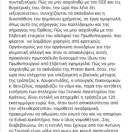
συνταξιούχοι; Πώς να μην ασχοληθώ με τον ΟΣΕ και τις
θυγατρικές του, όταν, την ώρα που λένε ότι
«εξυγιαίνεται», συνεχίζονται τα σκάνδαλα και η
διασπάθιση του Δημόσιου χρήματος, σε έργα αμαρτωλά,
όπως αυτό της σήραγγας του Καλλίδρομου και της
σήραγγας της Όρθεος; Πώς να μην ασχοληθώ με την
Ελβετική εταιρεία του αδελφού του Πρωθυπουργού, που
φέρεται να λαμβάνει χορηγίες από κρατικούς
Οργανισμούς για την οργάνωση συνεδρίων για την
κλιματική αλλαγή και όταν οι αποκαλύψεις αυτές
προκαλούν πρωτοσέλιδο διασυρμό του ίδιου του
Πρωθυπουργού από Ελβετική εφημερίδα; Πώς να μην
ασχοληθώ με το σκάνδαλο της Proton Bank, όταν, την
ώρα που ελέγχεται για υπεξαίρεση ο βασικός μέτοχος
της τράπεζας κ. Λαυρεντιάδης, ο υπουργός Οικονομικών
κ. Βενιζέλος, παραβιάζει το νόμο και, παρά την αντίθετη
εισήγηση των στελεχών του Γενικού Λογιστηρίου του
Κράτους, δίνει εντολή να στηριχθεί η τράπεζα με 120
εκατομμύρια ευρώ; Και, όταν αυτό αποκαλύπτεται από
την «Ελευθεροτυπία», νομοθετεί αναδρομικά,
προκειμένου να αθωώσει τον εαυτό του και να αποφύγει
το Ειδικό Δικαστήριο, που ο ίδιος νομοθέτησε...Σας
διαβεβαιώνω, ότι η εντολή που έχουμε από τον Αντώνη
το Σαμαρά είναι «όλα στο φως» και καμιά σκοπιμότητα