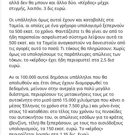
αλλά δεν θα μπουν και άλλα δύο. «Κέρδος» μέχρι
στιγμής, λοιπόν, 3 δις ευρώ.
Οι υπάλληλοι όμως αυτοί έχουν και καταβολές στα
Ταμεία, οι οποίες με ένα γρήγορο υπολογισμό ξεπερνούν
τα 500 εκατ. το χρόνο. Φαντάζεστε τι θα γίνει αν από το
ήδη παραπαίον ασφαλιστικό σύστημα λείψουν αυτά τα
500 εκατ. και τα Ταμεία αναγκαστούν να δανειστούν από
τις αγορές αυτό το ποσό; Τι τόκους θα πληρώσουν; Χωρίς
όμως να υπολογίσουμε τις παράπλευρες απώλειες των
τόκων, το «κέρδος» έχει ήδη περιοριστεί στα 2,5 δισ
ευρώ.
Αν οι 100.000 αυτοί δημόσιοι υπάλληλοι που θα
απολυθούν και έτσι όπως έχουν διαμορφωθεί τα
δεδομένα, μείνουν στην ανεργία για πολύ μεγάλο
διάστημα, περιορίσουν τις μετακινήσεις τους με το
αυτοκίνητο στο μισό (από 15.000 χιλιόμετρα που κάνει ο
μέσος Έλληνας το χρόνο στα 7.500 χλμ.) και μόνο ένας
στους 10 καταθέσει στο τέλος του χρόνου τις πινακίδες
του αυτοκινήτου του, οι απώλειες εσόδων για το κράτος
(βενζίνη, τέλη) θα ξεπεράσουν, με τους πιο αισιόδοξους
υπολογισμούς, τα 150 εκατ. ευρώ. Το «κέρδος»
περιορίζεται λοιπόν στα 2,35 δις. Ευρώ.