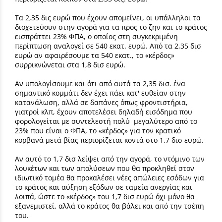
Τα 2,35 δις ευρώ που έχουν απομείνει, οι υπάλληλοι τα
διοχετεύουν στην αγορά για τα προς το ζην και το κράτος
εισπράττει 23% ΦΠΑ, ο οποίος στη συγκεκριμένη
περίπτωση αναλογεί σε 540 εκατ. ευρώ. Από τα 2,35 δισ
ευρώ αν αφαιρέσουμε τα 540 εκατ., το «κέρδος»
συρρικνώνεται στα 1,8 δισ ευρώ.
Αν υπολογίσουμε και ότι από αυτά τα 2,35 δισ. ένα
σημαντικό κομμάτι δεν έχει πάει κατ' ευθείαν στην
κατανάλωση, αλλά σε δαπάνες όπως φροντιστήρια,
γιατροί κλπ, έχουν αποτελέσει δηλαδή εισόδημα που
φορολογείται με συντελεστή πολύ μεγαλύτερο από το
23% που είναι ο ΦΠΑ, το «κέρδος» για τον κρατικό
κορβανά μετά βίας περιορίζεται κοντά στο 1,7 δισ ευρώ.
Αν αυτό το 1,7 δισ λείψει από την αγορά, το ντόμινο των
λουκέτων και των απολύσεων που θα προκληθεί στον
ιδιωτικό τομέα θα προκαλέσει νέες απώλειες εσόδων για
το κράτος και αύξηση εξόδων σε ταμεία ανεργίας και
λοιπά, ώστε το «κέρδος» του 1,7 δισ ευρώ όχι μόνο θα
εξανεμιστεί, αλλά το κράτος θα βάλει και από την τσέπη
του.