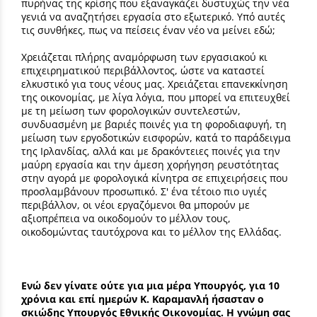
πυρήνας της κρίσης που εξαναγκάζει δυστυχώς την νέα
γενιά να αναζητήσει εργασία στο εξωτερικό. Υπό αυτές
τις συνθήκες, πως να πείσεις έναν νέο να μείνει εδώ;
Χρειάζεται πλήρης αναμόρφωση των εργασιακού κι
επιχειρηματικού περιβάλλοντος, ώστε να καταστεί
ελκυστικό για τους νέους μας. Χρειάζεται επανεκκίνηση
της οικονομίας, με λίγα λόγια, που μπορεί να επιτευχθεί
με τη μείωση των φορολογικών συντελεστών,
συνδυασμένη με βαριές ποινές για τη φοροδιαφυγή, τη
μείωση των εργοδοτικών εισφορών, κατά το παράδειγμα
της Ιρλανδίας, αλλά και με δρακόντειες ποινές για την
μαύρη εργασία και την άμεση χορήγηση ρευστότητας
στην αγορά με φορολογικά κίνητρα σε επιχειρήσεις που
προσλαμβάνουν προσωπικό. Σ' ένα τέτοιο πιο υγιές
περιβάλλον, οι νέοι εργαζόμενοι θα μπορούν με
αξιοπρέπεια να οικοδομούν το μέλλον τους,
οικοδομώντας ταυτόχρονα και το μέλλον της Ελλάδας.
Ενώ δεν γίνατε ούτε για μια μέρα Υπουργός, για 10
χρόνια και επί ημερών Κ. Καραμανλή ήσασταν ο
σκιώδης Υπουργός Εθνικής Οικονομίας. Η γνώμη σας