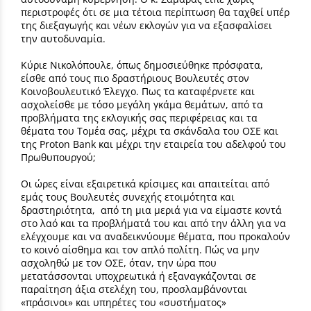
περιστροφές ότι σε μια τέτοια περίπτωση θα ταχθεί υπέρ
της διεξαγωγής και νέων εκλογών για να εξασφαλίσει
την αυτοδυναμία.
Κύριε Νικολόπουλε, όπως δημοσιεύθηκε πρόσφατα,
είσθε από τους πιο δραστήριους Βουλευτές στον
Κοινοβουλευτικό Έλεγχο. Πως τα καταφέρνετε και
ασχολείσθε με τόσο μεγάλη γκάμα θεμάτων, από τα
προβλήματα της εκλογικής σας περιφέρειας και τα
θέματα του Τομέα σας, μέχρι τα σκάνδαλα του ΟΣΕ και
της Proton Bank και μέχρι την εταιρεία του αδελφού του
Πρωθυπουργού;
Οι ώρες είναι εξαιρετικά κρίσιμες και απαιτείται από
εμάς τους Βουλευτές συνεχής ετοιμότητα και
δραστηριότητα, από τη μια μεριά για να είμαστε κοντά
στο λαό και τα προβλήματά του και από την άλλη για να
ελέγχουμε και να αναδεικνύουμε θέματα, που προκαλούν
το κοινό αίσθημα και τον απλό πολίτη. Πώς να μην
ασχοληθώ με τον ΟΣΕ, όταν, την ώρα που
μετατάσσονται υποχρεωτικά ή εξαναγκάζονται σε
παραίτηση άξια στελέχη του, προσλαμβάνονται
«πράσινοι» και υπηρέτες του «συστήματος»