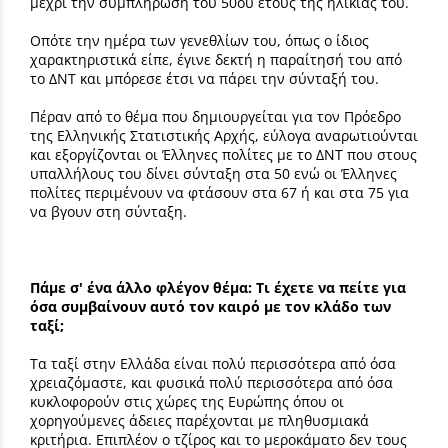
μέχρι την συμπλήρωση του 50ου έτους της ηλικίας του.
Οπότε την ημέρα των γενεθλίων του, όπως ο ίδιος
χαρακτηριστικά είπε, έγινε δεκτή η παραίτησή του από
το ΔΝΤ και μπόρεσε έτσι να πάρει την σύνταξή του.
Πέραν από το θέμα που δημιουργείται για τον Πρόεδρο
της Ελληνικής Στατιστικής Αρχής, εύλογα αναρωτιούνται
και εξοργίζονται οι Έλληνες πολίτες με το ΔΝΤ που στους
υπαλλήλους του δίνει σύνταξη στα 50 ενώ οι Έλληνες
πολίτες περιμένουν να φτάσουν στα 67 ή και στα 75 για
να βγουν στη σύνταξη.
Πάμε σ' ένα άλλο φλέγον θέμα: Τι έχετε να πείτε για
όσα συμβαίνουν αυτό τον καιρό με τον κλάδο των
ταξί;
Τα ταξί στην Ελλάδα είναι πολύ περισσότερα από όσα
χρειαζόμαστε, και φυσικά πολύ περισσότερα από όσα
κυκλοφορούν στις χώρες της Ευρώπης όπου οι
χορηγούμενες άδειες παρέχονται με πληθυσμιακά
κριτήρια. Επιπλέον ο τζίρος και το μεροκάματο δεν τους