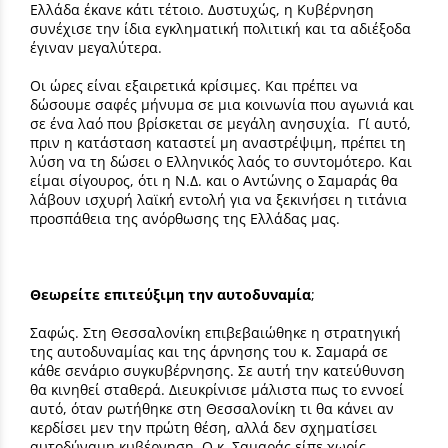
Ελλάδα έκανε κάτι τέτοιο. Δυστυχώς, η Κυβέρνηση
συνέχισε την ίδια εγκληματική πολιτική και τα αδιέξοδα
έγιναν μεγαλύτερα.
Οι ώρες είναι εξαιρετικά κρίσιμες. Και πρέπει να
δώσουμε σαφές μήνυμα σε μια κοινωνία που αγωνιά και
σε ένα λαό που βρίσκεται σε μεγάλη ανησυχία. Γι΄ αυτό,
πριν η κατάσταση καταστεί μη αναστρέψιμη, πρέπει τη
λύση να τη δώσει ο Ελληνικός λαός το συντομότερο. Και
είμαι σίγουρος, ότι η Ν.Δ. και ο Αντώνης ο Σαμαράς θα
λάβουν ισχυρή λαϊκή εντολή για να ξεκινήσει η τιτάνια
προσπάθεια της ανόρθωσης της Ελλάδας μας.
Θεωρείτε επιτεύξιμη την αυτοδυναμία
;
Σαφώς. Στη Θεσσαλονίκη επιβεβαιώθηκε η στρατηγική
της αυτοδυναμίας και της άρνησης του κ. Σαμαρά σε
κάθε σενάριο συγκυβέρνησης. Σε αυτή την κατεύθυνση
θα κινηθεί σταθερά. Διευκρίνισε μάλιστα πως το εννοεί
αυτό, όταν ρωτήθηκε στη Θεσσαλονίκη τι θα κάνει αν
κερδίσει μεν την πρώτη θέση, αλλά δεν σχηματίσει
αυτοδύναμη κυβέρνηση. Ο κ. Σαμαράς είπε χωρίς