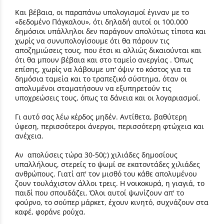
Και βέβαια, οι παραπάνω υπολογισμοί έγιναν με το
«δεδομένο Πάγκαλου», ότι δηλαδή αυτοί οι 100.000
δημόσιοι υπάλληλοι δεν παράγουν απολύτως τίποτα και
χωρίς να συνυπολογίσουμε ότι θα πάρουν τις
αποζημιώσεις τους, που έτσι κι αλλιώς δικαιούνται και
ότι θα μπουν βέβαια και στο ταμείο ανεργίας . Όπως
επίσης, χωρίς να λάβουμε υπ' όψιν το κόστος για τα
δημόσια ταμεία και το τραπεζικό σύστημα, όταν οι
απολυμένοι σταματήσουν να εξυπηρετούν τις
υποχρεώσεις τους, όπως τα δάνεια και οι λογαριασμοί.
Γι αυτό σας λέω κέρδος μηδέν. Αντίθετα, βαθύτερη
ύφεση, περισσότεροι άνεργοι, περισσότερη φτώχεια και
ανέχεια.
Αν απολύσεις τώρα 30-50(;) χιλιάδες δημοσίους
υπαλλήλους, στερείς το ψωμί σε εκατοντάδες χιλιάδες
ανθρώπους. Γιατί απ' τον μισθό του κάθε απολυμένου
ζουν τουλάχιστον άλλοι τρεις. Η νοικοκυρά, η γιαγιά, το
παιδί που σπουδάζει. Όλοι αυτοί ψωνίζουν απ' το
φούρνο, το σούπερ μάρκετ, έχουν κινητό, συχνάζουν στα
καφέ, φοράνε ρούχα.