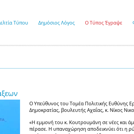
Δελτία Τύπου
Δημόσιος Λόγος
Ο Τύπος Έγραψε
άξεων
Ο Υπεύθυνος του Τομέα Πολιτικής Ευθύνης Ερ
Δημοκρατίας, βουλευτής Αχαΐας, κ. Νίκος Νι
«Η εμμονή του κ. Κουτρουμάνη σε νέες και ά
πέρασε. Η υπαναχώρηση αποδεικνύει ότι η ρύ