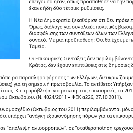
επείγουσα ήταν, όπως προσπάθησε να την π
έκανε ήδη δύο τέτοιες ρυθμίσεις.
Η Νέα Δημοκρατία ξεκαθάρισε ότι δεν πρόκει
Όμως, διάλογο για συνολικές πολιτικές βιωσ
διασφάλισης των συντάξεων όλων των Ελλήνω
δυνατό. Με μια προϋπόθεση: Ότι θα έχουμε πλ
Ταμείο.
Οι Επικουρικές Συντάξεις δεν περιλαμβάνοντ
Κράτος, δεν έχουν επιπτώσεις στις δημόσιες 
 απόπειρα παραπληροφόρησης των Ελλήνων, διευκρινίζουμε 
εις) για τη σημερινή πρωτοβουλία. Το αντίθετο: Υπήρξαν 
ράτους. Και η πρόβλεψη για μείωση στις επικουρικές, το 20
υ Οκτωβρίου. (Ν. 4024/2011 – ΦΕΚ α226, 27.10.2011).
λυνομοσχέδιο (Οκτώβριος του 2011) περιλαμβάνονται μόνο
ι ότι υπάρχει “ανάγκη εξοικονόμησης πόρων για τα επικουρι
 σε “απάλειψη ανισορροπιών”, σε “σταθεροποίηση τρεχουσ