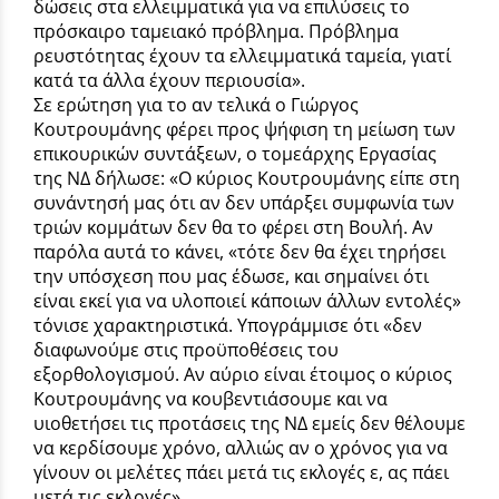
δώσεις στα ελλειμματικά για να επιλύσεις το
πρόσκαιρο ταμειακό πρόβλημα. Πρόβλημα
ρευστότητας έχουν τα ελλειμματικά ταμεία, γιατί
κατά τα άλλα έχουν περιουσία».
Σε ερώτηση για το αν τελικά ο Γιώργος
Κουτρουμάνης φέρει προς ψήφιση τη μείωση των
επικουρικών συντάξεων, ο τομεάρχης Εργασίας
της ΝΔ δήλωσε: «Ο κύριος Κουτρουμάνης είπε στη
συνάντησή μας ότι αν δεν υπάρξει συμφωνία των
τριών κομμάτων δεν θα το φέρει στη Βουλή. Αν
παρόλα αυτά το κάνει, «τότε δεν θα έχει τηρήσει
την υπόσχεση που μας έδωσε, και σημαίνει ότι
είναι εκεί για να υλοποιεί κάποιων άλλων εντολές»
τόνισε χαρακτηριστικά. Υπογράμμισε ότι «δεν
διαφωνούμε στις προϋποθέσεις του
εξορθολογισμού. Αν αύριο είναι έτοιμος ο κύριος
Κουτρουμάνης να κουβεντιάσουμε και να
υιοθετήσει τις προτάσεις της ΝΔ εμείς δεν θέλουμε
να κερδίσουμε χρόνο, αλλιώς αν ο χρόνος για να
γίνουν οι μελέτες πάει μετά τις εκλογές ε, ας πάει
μετά τις εκλογές»