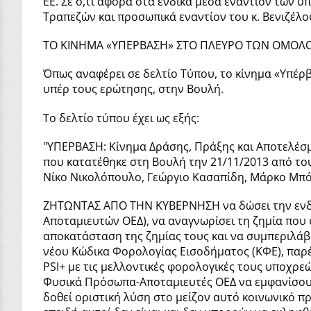
ΕΕ. Σε ό,τι αφορά στα ένδικα μέσα εναντίον των 
Τραπεζών και προσωπικά εναντίον του κ. Βενιζέλου
ΤΟ ΚΙΝΗΜΑ «ΥΠΕΡΒΑΣΗ» ΣΤΟ ΠΛΕΥΡΟ ΤΩΝ ΟΜΟΛ
Όπως αναφέρει σε δελτίο Τύπου, το κίνημα «Υπέρβ
υπέρ τους ερώτησης, στην Βουλή.
Το δελτίο τύπου έχει ως εξής:
"ΥΠΕΡΒΑΣΗ: Κίνημα Δράσης, Πράξης και Αποτελέσ
που κατατέθηκε στη Βουλή την 21/11/2013 από τ
Νίκο Νικολόπουλο, Γεώργιο Κασαπίδη, Μάρκο Μπ
ΖΗΤΩΝΤΑΣ ΑΠΟ ΤΗΝ ΚΥΒΕΡΝΗΣΗ να δώσει την ενδε
Αποταμιευτών ΟΕΔ), να αναγνωρίσει τη ζημία που 
αποκατάσταση της ζημίας τους και να συμπεριλάβ
νέου Κώδικα Φορολογίας Εισοδήματος (ΚΦΕ), παρ
PSI+ με τις μελλοντικές φορολογικές τους υποχρε
Φυσικά Πρόσωπα-Αποταμιευτές ΟΕΔ να εμφανίσουν
δοθεί οριστική λύση στο μείζον αυτό κοινωνικό 