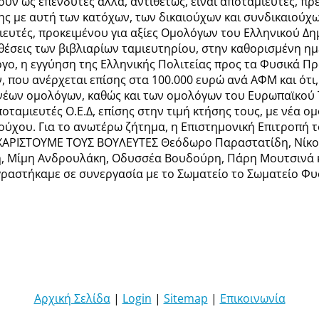
ούν ως επενδυτές αλλά, αντιθέτως, είναι αποταμιευτές, πρ
χης με αυτή των κατόχων, των δικαιούχων και συνδικαιούχ
μιευτές, προκειμένου για αξίες Ομολόγων του Ελληνικού Δ
θέσεις των βιβλιαρίων ταμιευτηρίου, στην καθορισμένη ημ
λογο, η εγγύηση της Ελληνικής Πολιτείας προς τα Φυσικά Π
 που ανέρχεται επίσης στα 100.000 ευρώ ανά ΑΦΜ και ότι,
 νέων ομολόγων, καθώς και των ομολόγων του Ευρωπαϊκού 
ταμιευτές Ο.Ε.Δ, επίσης στην τιμή κτήσης τους, με νέα ο
ιούχου. Για το ανωτέρω ζήτημα, η Επιστημονική Επιτροπή 
ΧΑΡΙΣΤΟΥΜΕ ΤΟΥΣ ΒΟΥΛΕΥΤΕΣ Θεόδωρο Παραστατίδη, Νίκο 
, Μίμη Ανδρουλάκη, Οδυσσέα Βουδούρη, Πάρη Μουτσινά κ
εγραστήκαμε σε συνεργασία με το Σωματείο το Σωματείο 
Αρχική Σελίδα
|
Login
|
Sitemap
|
Επικοινωνία