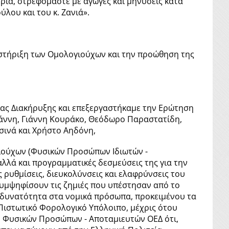
ήρια, στρεφόμαστε με αγωγές και μηνύσεις κατά
λου και του κ. Ζανιά».
ν στήριξη των Ομολογιούχων και την προώθηση της
ας Διακήρυξης και επεξεργαστήκαμε την Ερώτηση
ιάννη, Γιάννη Κουράκο, Θεόδωρο Παραστατίδη,
ινά και Χρήστο Αηδόνη,
ιούχων (Φυσικών Προσώπων Ιδιωτών -
αλλά και προγραμματικές δεσμεύσεις της για την
ρυθμίσεις, διευκολύνσεις και ελαφρύνσεις του
υμψηφίσουν τις ζημιές που υπέστησαν από το
ια δυνατότητα στα νομικά πρόσωπα, προκειμένου τα
Πιστωτικό Φορολογικό Υπόλοιπο, μέχρις ότου
ν Φυσικών Προσώπων - Αποταμιευτών ΟΕΔ ότι,