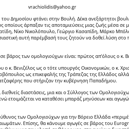
vrachiolidis@yahoo.gr
 του Δημοσίου φτάνει στην Βουλή. Δέκα ανεξάρτητοι βουλ
 οποίους άρπαξαν τις αποταμιεύσεις μιας ζωής μέσα σε μι
ατίδη, Νίκο Νικολόπουλο, Γεώργιο Κασαπίδη, Μάρκο Μπό
υσιαστική αυτή παρέμβασή τους ζητούν να δοθεί λύση στ
σε βάρος των ομολογιούχων είναι: πρώτος απ’όλους ο κ. Β
υ ο κ. Βενιζέλος ως ο τότε υπουργός Οικονομικών, ο κ. 
ροβόπουλος ως επικεφαλής της Τράπεζας της Ελλάδος αλλ
αρατζαφέρης που στήριζαν την κυβέρνηση Παπαδήμου.
διεθνείς διαστάσεις, μια και ο Σύλλογος των Ομολογιούχ
νώ ετοιμάζεται να καταθέσει μπαράζ μηνύσεων και αγωγώ
υπεύθυνος των Ομολογιούχων για την Βόρειο Ελλάδα «περι
ιωμάτων. Επίσης, θα κάνουμε αγωγές σε βάρος του Eurogr