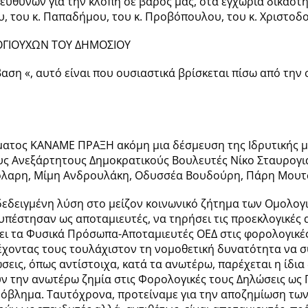
υπευθύνων για την κλοπή σε βάρος μας, στα εγχώρια δικαστ
, του κ. Παπαδήμου, του κ. Προβόπουλου, του κ. Χριστοδού
ΟΓΙΟΥΧΩΝ ΤΟΥ ΔΗΜΟΣΙΟΥ
αση «, αυτό είναι που ουσιαστικά βρίσκεται πίσω από τη
ματος ΚΑΝΑΜΕ ΠΡΑΞΗ ακόμη μια δέσμευση της Ιδρυτικής μ
ους Ανεξάρτητους Δημοκρατικούς Βουλευτές Νίκο Σταυρογ
όλαρη, Μίμη Ανδρουλάκη, Οδυσσέα Βουδούρη, Πάρη Μουτσ
δειγμένη λύση στο μείζον κοινωνικό ζήτημα των Ομολογ
υπέστησαν ως αποταμιευτές, να τηρήσει τις προεκλογικές 
ει τα Φυσικά Πρόσωπα-Αποταμιευτές ΟΕΔ στις φορολογικές 
έχοντας τους τουλάχιστον τη νομοθετική δυνατότητα να σ
ώσεις, όπως αντίστοιχα, κατά τα ανωτέρω, παρέχεται η ίδ
 την ανωτέρω ζημία στις Φορολογικές τους Δηλώσεις ως 
πρόβλημα. Ταυτόχρονα, προτείναμε για την αποζημίωση τω