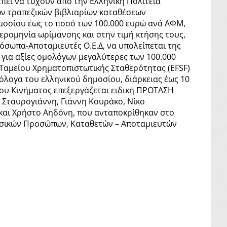
έπει να τύχουν από την Ελληνική Πολιτεία
ων τραπεζικών βιβλιαρίων καταθέσεων
ημοσίου έως το ποσό των 100.000 ευρώ ανά ΑΦΜ,
ερομηνία ωρίμανσης και στην τιμή κτήσης τους,
ρόσωπα-Αποταμιευτές Ο.Ε.Δ, να υπολείπεται της
 για αξίες ομολόγων μεγαλύτερες των 100.000
Ταμείου Χρηματοπιστωτικής Σταθερότητας (EFSF)
μόλογα του ελληνικού δημοσίου, διάρκειας έως 10
του Κινήματος επεξεργάζεται ειδική ΠΡΟΤΑΣΗ
Σταυρογιάννη, Γιάννη Κουράκο, Νίκο
αι Χρήστο Αηδόνη, που ανταποκρίθηκαν στο
Φυσικών Προσώπων, Καταθετών – Αποταμιευτών