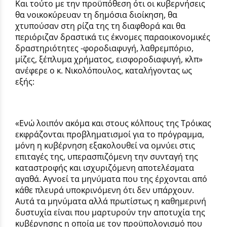
Και τούτο με την προϋπόθεση ότι οι κυβερνήσεις
θα νοικοκύρευαν τη δημόσια διοίκηση, θα
χτυπούσαν στη ρίζα της τη διαφθορά και θα
περιόριζαν δραστικά τις έκνομες παραοικονομικές
δραστηριότητες -φοροδιαφυγή, λαθρεμπόριο,
μίζες, ξέπλυμα χρήματος, εισφοροδιαφυγή, κλπ»
ανέφερε ο κ. Νικολόπουλος, καταλήγοντας ως
εξής:
«Ενώ λοιπόν ακόμα και στους κόλπους της Τρόικας
εκφράζονται προβληματισμοί για το πρόγραμμα,
μόνη η κυβέρνηση εξακολουθεί να ομνύει στις
επιταγές της, υπερασπιζόμενη την συνταγή της
καταστροφής και ισχυριζόμενη αποτελέσματα
αγαθά. Αγνοεί τα μηνύματα που της έρχονται από
κάθε πλευρά υποκρινόμενη ότι δεν υπάρχουν.
Αυτά τα μηνύματα αλλά πρωτίστως η καθημερινή
δυστυχία είναι που μαρτυρούν την αποτυχία της
κυβέρνησης η οποία με τον προϋπολογισμό που