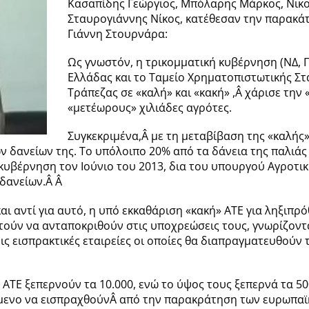
Κασαπίδης Γεώργιος, Μπόλαρης Μάρκος, Νικ
Σταυρογιάννης Νίκος, κατέθεσαν την παρακά
Γιάννη Στουρνάρα:
Ως γνωστόν, η τρικομματική κυβέρνηση (ΝΔ,
Ελλάδας και το Ταμείο Χρηματοπιστωτικής Στ
Τράπεζας σε «καλή» και «κακή» ,Â χάρισε την
«μετέωρους» χιλιάδες αγρότες.
Συγκεκριμένα,Â με τη μεταβίβαση της «καλής
 δανείων της. Το υπόλοιπο 20% από τα δάνεια της παλιά
η κυβέρνηση τον Ιούνιο του 2013, δια του υπουργού Αγροτ
δανείων.Â Â
αι αντί για αυτό, η υπό εκκαθάριση «κακή» ΑΤΕ για ληξιπρ
τούν να ανταποκριθούν στις υποχρεώσεις τους, γνωρίζοντ
ς εισπρακτικές εταιρείες οι οποίες θα διαπραγματευθούν 
 ΑΤΕ ξεπερνούν τα 10.000, ενώ το ύψος τους ξεπερνά τα 5
όμενο να εισπραχθούνÂ από την παρακράτηση των ευρωπαϊ