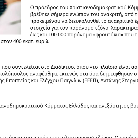
Ο πρόεδρος του Χριστιανοδημοκρατικού Κόμ
βρέθηκε σήμερα ενώπιον του ανακριτή, από τ
προκειμένου να διευκολυνθεί το ανακριτικό 
στοιχεία για τον παράνομο τζόγο. Χαρακτηρι
έως και 100.000 παράνομα «φρουτάκια» που τζ
στον 400 εκατ. ευρώ.
που συντελείται στο Διαδίκτυο, όπου «το πλαίσιο είναι ασ
 Νικολόπουλος αναφέρθηκε εκτενώς στα όσα διημείφθησαν 
ς Εποπτείας και Ελέγχου Παιγνίων (ΕΕΕΠ), Αντώνης Στεργι
ιανοδημοκρατικού Κόμματος Ελλάδος και ανεξάρτητος βου
α το όργιο του παράνομου ηλεκτρονικού τζόγου. Ο παράνομ