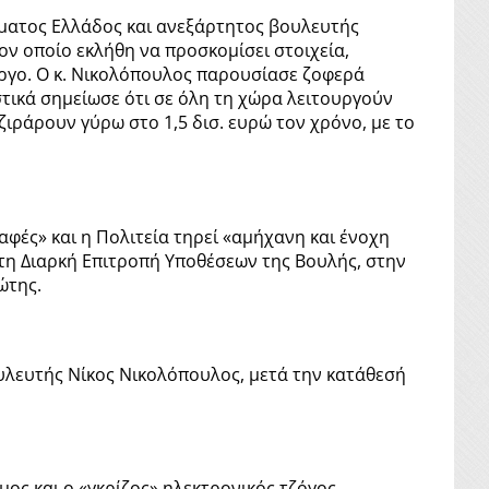
ματος Ελλάδος και ανεξάρτητος βουλευτής
ον οποίο εκλήθη να προσκομίσει στοιχεία,
έργο. Ο κ. Νικολόπουλος παρουσίασε ζοφερά
στικά σημείωσε ότι σε όλη τη χώρα λειτουργούν
ιράρουν γύρω στο 1,5 δισ. ευρώ τον χρόνο, με το
αφές» και η Πολιτεία τηρεί «αμήχανη και ένοχη
στη Διαρκή Επιτροπή Υποθέσεων της Βουλής, στην
ώτης.
λευτής Νίκος Νικολόπουλος, μετά την κατάθεσή
ος και ο «γκρίζος» ηλεκτρονικός τζόγος