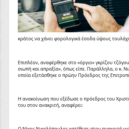
κράτος να χάνει φορολογικά έσοδα ύψους τουλάχι
Επιπλέον, αναφέρθηκε στο «όργιο» γκρίζου τζόγου 
σιωπή και απραξία», όπως είπε. Παράλληλα, ο κ.
οποία εξετάσθηκε ο πρώην Πρόεδρος της Επιτροπή
Η ανακοίνωση που εξέδωσε ο πρόεδρος του Χριστ
του στον ανακριτή, αναφέρει:
Ο Νίκος Νικολόπουλος κατέθεσε στον ανακριτή γι