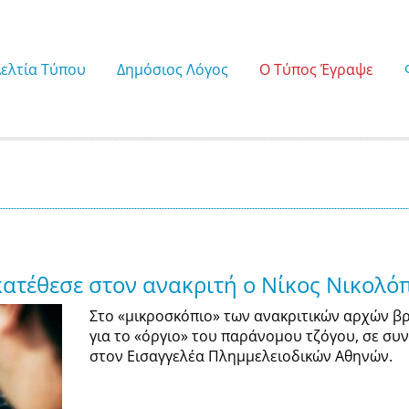
Δελτία Τύπου
Δημόσιος Λόγος
Ο Τύπος Έγραψε
 κατέθεσε στον ανακριτή ο Νίκος Νικολ
Στο «μικροσκόπιο» των ανακριτικών αρχών βρ
για το «όργιο» του παράνομου τζόγου, σε συ
στον Εισαγγελέα Πλημμελειοδικών Αθηνών.