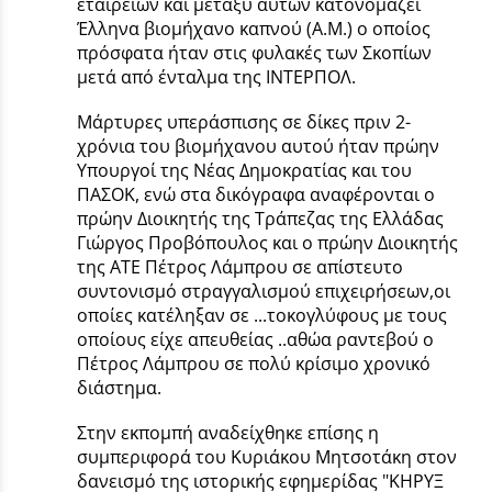
εταιρειών και μεταξύ αυτών κατονομάζει
Έλληνα βιομήχανο καπνού (Α.Μ.) ο οποίος
πρόσφατα ήταν στις φυλακές των Σκοπίων
μετά από ένταλμα της ΙΝΤΕΡΠΟΛ.
Μάρτυρες υπεράσπισης σε δίκες πριν 2-
χρόνια του βιομήχανου αυτού ήταν πρώην
Υπουργοί της Νέας Δημοκρατίας και του
ΠΑΣΟΚ, ενώ στα δικόγραφα αναφέρονται ο
πρώην Διοικητής της Τράπεζας της Ελλάδας
Γιώργος Προβόπουλος και ο πρώην Διοικητής
της ΑΤΕ Πέτρος Λάμπρου σε απίστευτο
συντονισμό στραγγαλισμού επιχειρήσεων,οι
οποίες κατέληξαν σε ...τοκογλύφους με τους
οποίους είχε απευθείας ..αθώα ραντεβού ο
Πέτρος Λάμπρου σε πολύ κρίσιμο χρονικό
διάστημα.
Στην εκπομπή αναδείχθηκε επίσης η
συμπεριφορά του Κυριάκου Μητσοτάκη στον
δανεισμό της ιστορικής εφημερίδας "ΚΗΡΥΞ