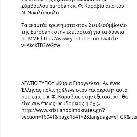
Σύμβουλου eurobank κ. Φ. Καραβία από τον
Ν. Νικολόπουλο
Τα «καυτά» ερωτήματα στον διευθ.σύμβουλο
της Eurobank στην εξεταστική για τα δάνεια
σε ΜΜΕ https://www.youtube.com/watch?
v=AkckTB3WGzw
ΔΕΛΤΙΟ ΤΥΠΟΥ «Κύρια Εισαγγελέα : Αν ένας
Έλληνας πολίτης έλεγε στον «ανακριτή» αυτά
που είπε ο κ. Φ. Καραβίας στην εξεταστική, θα
είχε συνέπειες ψευδορκίας ή όχι;»
http://www.xristianodimokrates.gr/?
section=16041&page1541=2&language=el_GR&ite