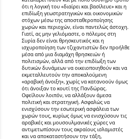
ότι η λογική του «διαίρει και βασίλευε» και η
επιδίωξη γεωστρατηγικών και οικονομικών
στόχων μέσω της αποσταθεροποίησης
χωρών και περιοχών, είναι παντελώς άστοχη.
Γιατί, ας μην γελιόμαστε, ο πόλεμος στη
Συρία δεν είναι θρησκευτικός και η
ισχυροποίηση των τζιχαντιστών δεν προήλθε
μέσα από μια διαμάχη θρησκειών ή
πολιτισμών, αλλά από την επιδίωξη των
δυτικών δυνάμεων να οικειοποιηθούν και να
εκμεταλλευτούν την αποκαλούμενη
«αραβική άνοιξη», χωρίς να κατανοούν όμως
ότι άνοιξαν το κουτί της Πανδώρας.
Οφείλουν λοιπόν, να αλλάξουν άμεσα
πολιτική και στρατηγική. Ασφαλώς να
ενισχύσουν την εσωτερική ασφάλεια των
χωρών τους, κυρίως όμως να ενισχύσουν τις
αραβικές και μουσουλμανικές χώρες να
αντιμετωπίσουν τους ακραίους ισλαμιστές
και να αποκαταστήσουν την τάξη,