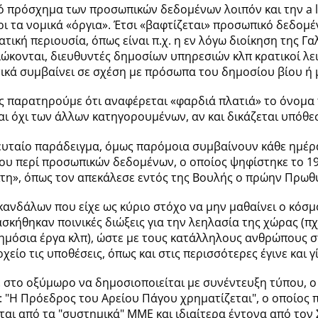
ό πρόσχημα των προσωπικών δεδομένων λοιπόν και την a la
ι τα νομικά «όργια». Έτσι «βαφτίζεται» προσωπικό δεδομ
ατική περιουσία, όπως είναι π.χ. η εν λόγω διοίκηση της 
ώκονται, διευθυντές δημοσίων υπηρεσιών κλπ κρατικοί λει
τικά συμβαίνει σε σχέση με πρόσωπα του δημοσίου βίου ή 
ς παρατηρούμε ότι αναφέρεται «φαρδιά πλατιά» το όνομα
ι όχι των άλλων κατηγορουμένων, αν και δικάζεται υπόθε
λευταίο παράδειγμα, όμως παρόμοια συμβαίνουν κάθε ημέρα
μου περί προσωπικών δεδομένων, ο οποίος ψηφίστηκε το 19
ίτη», όπως τον απεκάλεσε εντός της Βουλής ο πρώην Πρ
ανδάλων που είχε ως κύριο στόχο να μην μαθαίνει ο κόσμο
κήθηκαν ποινικές διώξεις για την λεηλασία της χώρας (πχ
ημόσια έργα κλπ), ώστε με τους κατάλληλους ανθρώπους 
είο τις υποθέσεις, όπως και στις περισσότερες έγινε και γ
στο οξύμωρο να δημοσιοποιείται με συνέντευξη τύπου, ο 
: "Η Πρόεδρος του Αρείου Πάγου χρηματίζεται", ο οποίος 
ται από τα "συστημικά" ΜΜΕ και ιδιαίτερα έντονα από τον 