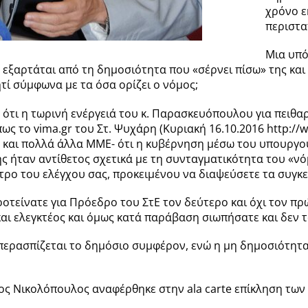
χρόνο ε
περιστα
Μια υπό
, εξαρτάται από τη δημοσιότητα που «σέρνει πίσω» της και
τί σύμφωνα με τα όσα ορίζει ο νόμος;
ό ότι η τωρινή ενέργειά του κ. Παρασκευόπουλου για πειθα
ς το vima.gr του Στ. Ψυχάρη (Κυριακή 16.10.2016 http://www
 και πολλά άλλα ΜΜΕ- ότι η κυβέρνηση μέσω του υπουργού 
ής ήταν αντίθετος σχετικά με τη συνταγματικότητα του «νό
νητρο του ελέγχου σας, προκειμένου να διαψεύσετε τα συγ
προτείνατε για Πρόεδρο του ΣτΕ τον δεύτερο και όχι τον πρ
και ελεγκτέος και όμως κατά παράβαση σιωπήσατε και δεν 
ερασπίζεται το δημόσιο συμφέρον, ενώ η μη δημοσιότητα 
ος Νικολόπουλος αναφέρθηκε στην ala carte επίκληση τω