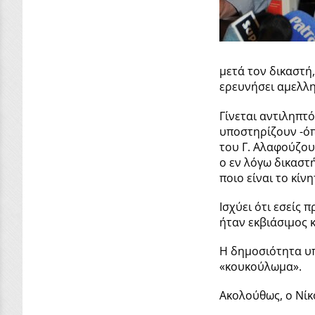
μετά τον δικαστή
ερευνήσει αμελλη
Γίνεται αντιληπτ
υποστηρίζουν -όπω
του Γ. Αλαφούζου
ο εν λόγω δικαστ
ποιο είναι το κί
Ισχύει ότι εσείς 
ήταν εκβιάσιμος 
Η δημοσιότητα υπ
«κουκούλωμα».
Ακολούθως, ο Νίκ