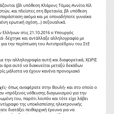
τάζονται (βλ υπόθεση Κλάρενς Τόμας-Αννίτα Χίλ
ών, και πλείστες στη Βρετανία, βλ υπόθεση
τιπαράσταση ακόμα και με οποιαδήποτε γυναίκα
νη ερωτική σχέση...) σεξουαλικά.
 Ελλήνων στις 21.10.2016 ο Υπουργός
κά- δέχτηκε και αντάλλαξε αλληλογραφία με
 για την περίπτωση του Αντιπροέδρου του ΣτΕ
με την αλληλογραφία αυτή και διαφορετικά, ΧΩΡΙΣ
αι άρα αυτό να διακινείται μεταξύ δεκάδων
ωρίς μάλιστα να έχουν κανένα προνομιακό
χές- όπως αναφέρατε στην Βουλή- και στο οποίο ο
ταν «πρόξενος νόθευσης διαγωνισμού για την
μένη του, παρότι λοιπόν και τότε είχε λάβει
 αντίγραφο της υποκλαπείσης ηλεκτρονικής
ατε διατάξει πειθαρχική έρευνα για να