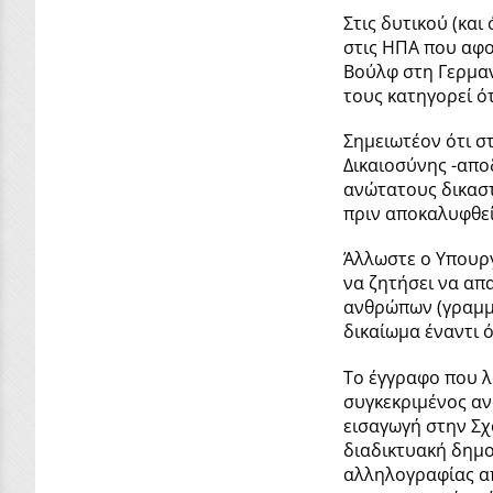
Στις δυτικού (και
στις ΗΠΑ που αφο
Βούλφ στη Γερμαν
τους κατηγορεί ό
Σημειωτέον ότι σ
Δικαιοσύνης -απο
ανώτατους δικαστ
πριν αποκαλυφθεί
Άλλωστε ο Υπουργ
να ζητήσει να απα
ανθρώπων (γραμμα
δικαίωμα έναντι 
Το έγγραφο που λ
συγκεκριμένος αν
εισαγωγή στην Σχ
διαδικτυακή δημο
αλληλογραφίας απ