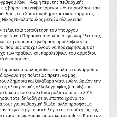
γράφου Κων. Φλαμή περί της πειθαρχικής
 εις βάρος του «εκβιαζόμενου» Αντιπροέδρου του
ρόεδρος του Χριστιανοδημοκρατικού κόμματος
 Νίκος Νικολόπουλος μεταξύ άλλων είπε:
ν τελευταία τοποθέτηση του Υπουργού
ύνης Νίκου Παρασκευόπουλου στην ολομέλεια της
και στη δημόσια τηλεόραση προέκυψαν νέα
α, που μας υποχρεώνουν να προχωρήσουμε σε
γχο των πράξεων και παραλείψεων του αρμόδιου
ύ Δικαιοσύνης.
 Παρασκευόπουλος καθώς και όλα τα συναρμόδια
κά όργανα της πολιτείας πρέπει να μας
ουν δημόσια και ξεκάθαρα γιατί ενώ γνώριζαν την
της ηλεκτρονικής αλληλογραφίας (emails) του
υ δικαστικού του ΣτΕ και μάλιστα από το 2015,
ησαν τότε, δηλαδή σε ανύποπτο χρόνο, το
ά τους για πειθαρχική δίωξη, αλλά προσφάτως
αν στην ενέργεια αυτή λόγω της «ευρύτητας της
τητας», όπως χαρακτηριστικά τονίσθηκε; Κατά τον