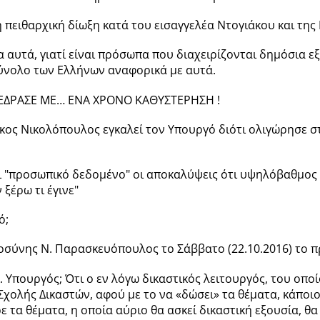
η πειθαρχική δίωξη κατά του εισαγγελέα Ντογιάκου και της
 αυτά, γιατί είναι πρόσωπα που διαχειρίζονται δημόσια εξ
ύνολο των Ελλήνων αναφορικά με αυτά.
ΕΔΡΑΣΕ ΜΕ… ΕΝΑ ΧΡΟΝΟ ΚΑΘΥΣΤΕΡΗΣΗ !
ίκος Νικολόπουλος εγκαλεί τον Υπουργό διότι ολιγώρησε 
ι "προσωπικό δεδομένο" οι αποκαλύψεις ότι υψηλόβαθμος 
 ξέρω τι έγινε"
ό;
οσύνης Ν. Παρασκευόπουλος το Σάββατο (22.10.2016) το π
 κ. Υπουργός; Ότι ο εν λόγω δικαστικός λειτουργός, του ο
 Σχολής Δικαστών, αφού με το να «δώσει» τα θέματα, κάποι
ε τα θέματα, η οποία αύριο θα ασκεί δικαστική εξουσία, θ