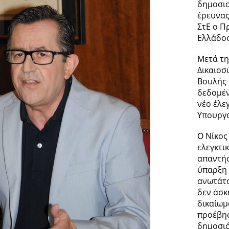
δημοσιο
έρευνας
ΣτΕ ο Π
Ελλάδος
Μετά τη
Δικαιοσ
Βουλής 
δεδομέν
νέο έλε
Υπουργο
Ο Νίκος
ελεγκτι
απαντήσ
ύπαρξη 
ανωτάτο
δεν άσκ
δικαίωμ
προέβησ
δημοσιό