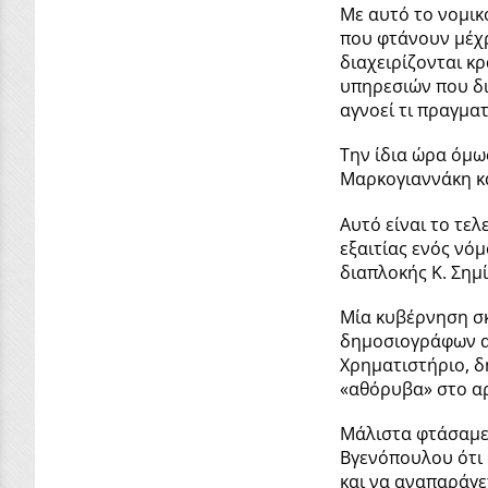
Με αυτό το νομικ
που φτάνουν μέχρ
διαχειρίζονται κρ
υπηρεσιών που δι
αγνοεί τι πραγμα
Την ίδια ώρα όμω
Μαρκογιαννάκη κα
Αυτό είναι το τε
εξαιτίας ενός νό
διαπλοκής Κ. Σημ
Μία κυβέρνηση σκ
δημοσιογράφων ασ
Χρηματιστήριο, δ
«αθόρυβα» στο αρχ
Μάλιστα φτάσαμε 
Βγενόπουλου ότι 
και να αναπαράγε