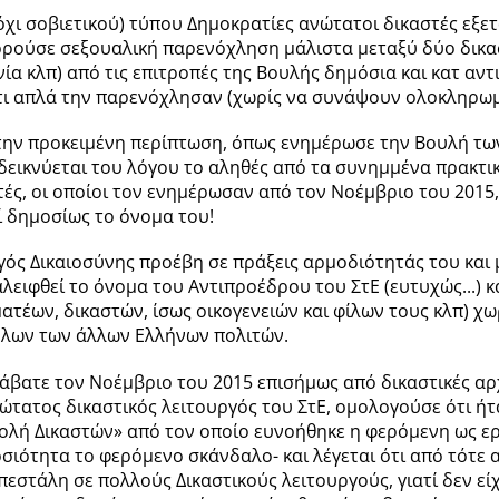
 όχι σοβιετικού) τύπου Δημοκρατίες ανώτατοι δικαστές εξε
ρούσε σεξουαλική παρενόχληση μάλιστα μεταξύ δύο δικαστ
ία κλπ) από τις επιτροπές της Βουλής δημόσια και κατ αν
τι απλά την παρενόχλησαν (χωρίς να συνάψουν ολοκληρωμέ
την προκειμένη περίπτωση, όπως ενημέρωσε την Βουλή των
δεικνύεται του λόγου το αληθές από τα συνημμένα πρακτι
ές, οι οποίοι τον ενημέρωσαν από τον Νοέμβριο του 2015,
 δημοσίως το όνομα του!
ός Δικαιοσύνης προέβη σε πράξεις αρμοδιότητάς του και 
λειφθεί το όνομα του Αντιπροέδρου του ΣτΕ (ευτυχώς...) κ
τέων, δικαστών, ίσως οικογενειών και φίλων τους κλπ) χ
όλων των άλλων Ελλήνων πολιτών.
άβατε τον Νοέμβριο του 2015 επισήμως από δικαστικές αρ
ώτατος δικαστικός λειτουργός του ΣτΕ, ομολογούσε ότι ή
ολή Δικαστών» από τον οποίο ευνοήθηκε η φερόμενη ως ερω
σιότητα το φερόμενο σκάνδαλο- και λέγεται ότι από τότε
εστάλη σε πολλούς Δικαστικούς λειτουργούς, γιατί δεν είχ