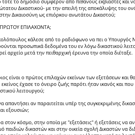
 τότε το δημόσιο συμφέρον από πιθανούς εκβιαστές και 
ώτατου Δικαστικού- με την απειλή της αποκάλυψης του ον
στην Δικαιοσύνη ως επιόρκου ανωτάτου Δικαστού;
 ΠΡΩΤΟΥ ΕΠΙΛΑΧΟΝΤΑ;
ικολόπουλος κάλεσε από το ραδιόφωνο να πει ο Υπουργός
ούνται προσωπικά δεδομένα του εν λόγω δικαστικού λειτ
εί αρχείο μετά την πειθαρχική έρευνα την οποία διέταξε.
ιος είναι ο πρώτος επιλαχών εκείνων των εξετάσεων και θα
 εκείνος έχασε το όνειρο ζωής παρότι ήταν ικανός και που
στικού λειτουργού;
να απαντήσει αν παραιτείται υπέρ της συγκεκριμένης δικασ
αι εξουσιών;
α στον κόσμο, στην οποία με "εξετάσεις" ή εξετάσεις να α
μό παιδιών δικαστών και στην οικεία σχολή Δικαστών να 