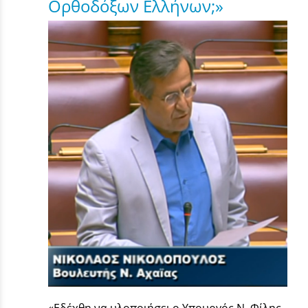
Ορθοδόξων Ελλήνων;»
«Εδέχθη να υλοποιήσει ο Υπουργός Ν. Φίλης