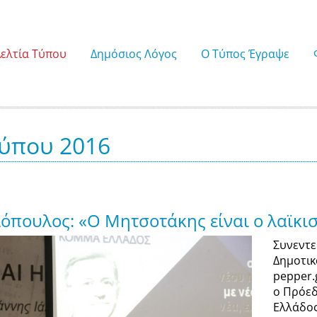
Δελτία Τύπου
Δημόσιος Λόγος
Ο Τύπος Έγραψε
Τύπου 2016
όπουλος: «Ο Μητσοτάκης είναι ο λαϊκι
Συνεντε
Δημοτικ
pepper.
ο Πρόεδ
Ελλάδος