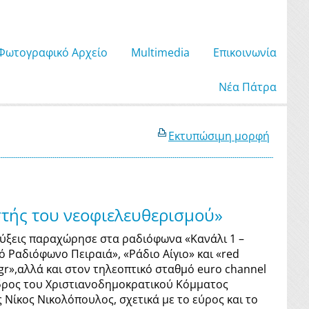
Φωτογραφικό Αρχείο
Μultimedia
Επικοινωνία
Νέα Πάτρα
Εκτυπώσιμη μορφή
στής του νεοφιελευθερισμού»
ύξεις παραχώρησε στα ραδιόφωνα «Κανάλι 1 –
ό Ραδιόφωνο Πειραιά», «Ράδιο Αίγιο» και «red
gr»,αλλά και στον τηλεοπτικό σταθμό euro channel
ρος του Χριστιανοδημοκρατικού Κόμματος
 Νίκος Νικολόπουλος, σχετικά με το εύρος και το