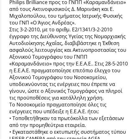
Philips Brilliance προς το ΓΝΠΠ «Καραμανδάνειο»
από τους Ακτινοφυσικούς Δ. Μαρινάκη και Ε.
Μιχαλοπούλου, του τμήματος Ιατρικής Φυσικής
του ΓΝΠ «Ο Άγιος Ανδρέας».
Στις 3-2-2010, με το αριθμ. Ε2/1341/3-2-2010
έγγραφο της Διεύθυνσης Υγείας της Νομαρχιακής
Αυτοδιοίκησης Αχαΐας, διαβιβάστηκε η Έκθεση
ασφαλούς λειτουργίας και Ακτινοπροστασίας του
Αξονικού Τομογράφου του ΓΝΠΠ
«Καραμανδάνειο» προς την Ε.Ε.Α.Ε.. Στις 28-5-2010
η Ε.Ε.Α.Ε. πραγματοποίησε επιτόπιο έλεγχο του
Αξονικού Τομογράφου του Νοσοκομείου,
υποδεικνύοντας τις ενέργειες που έπρεπε να
γίνουν, ώστε ο Αξονικός Τομογράφος να πληροί
τις προϋποθέσεις για κατάλληλη χρήση.
Το Νοσοκομείο πραγματοποίησε όλες τις
ενέργειες που υπέδειξε η Ε.Ε.Α.Ε. ήτοι:
• Τοποθετήθηκαν τα πρωτόκολλα των εξετάσεων
από την προμηθεύτρια εταιρεία.
• Εγκαταστάθηκε ο εκτυπωτής συστήματος τύπου
LEISER CAMERA από την εταιρεία ΑGFΑ.