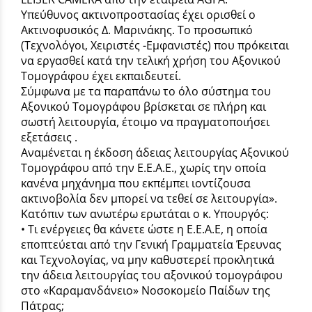
Υπεύθυνος ακτινοπροστασίας έχει ορισθεί ο
Ακτινοφυσικός Δ. Μαρινάκης. Το προσωπικό
(Τεχνολόγοι, Χειριστές -Εμφανιστές) που πρόκειται
να εργασθεί κατά την τελική χρήση του Αξονικού
Τομογράφου έχει εκπαιδευτεί.
Σύμφωνα με τα παραπάνω το όλο σύστημα του
Αξονικού Τομογράφου βρίσκεται σε πλήρη και
σωστή λειτουργία, έτοιμο να πραγματοποιήσει
εξετάσεις .
Αναμένεται η έκδοση άδειας λειτουργίας Αξονικού
Τομογράφου από την Ε.Ε.Α.Ε., χωρίς την οποία
κανένα μηχάνημα που εκπέμπει ιοντίζουσα
ακτινοβολία δεν μπορεί να τεθεί σε λειτουργία».
Κατόπιν των ανωτέρω ερωτάται ο κ. Υπουργός:
• Τι ενέργειες θα κάνετε ώστε η Ε.Ε.Α.Ε, η οποία
εποπτεύεται από την Γενική Γραμματεία Έρευνας
και Τεχνολογίας, να μην καθυστερεί προκλητικά
την άδεια λειτουργίας του αξονικού τομογράφου
στο «Καραμανδάνειο» Νοσοκομείο Παίδων της
Πάτρας;