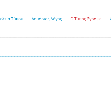
Δελτία Τύπου
Δημόσιος Λόγος
Ο Τύπος Έγραψε