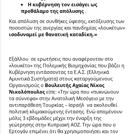
Η κυβέρνηση τον εισάγει ως
προθάλαμο της απόλυσης
.
Και απόλυση σε συνθήκες ύφεσης, εκτόξευσης των
ποσοστών της ανεργίας και πανδημίας «λουκέτων»
ισοδυναμεί με θανατική καταδίκη.»
Εξάλλου σε ερωτήσεις που αναφέρονταν στο
«λουκέτο» της Πολεμικής Βιομηχανίας που βάζει η
Κυβέρνηση εντάσσοντας τα Ε.Α.Σ. (Ελληνικά
Αμυντικά Συστήματα) στους καταργούμενους
Οργανισμούς ο
Βουλευτής Αχαίας Νίκος
Νικολόπουλος
είπε: «Την ώρα που «πυκνώνουν
τα σύννεφα» στην Ανατολική Μεσόγειο με την
αντιπαράθεση Τουρκίας – Ισραήλ να ακολουθεί
πολιτική κλιμακούμενης έντασης. Ενώ απομένουν
μόλις 3 εβδομάδες μέχρι την έναρξη της
γεώτρησης στην Κυπριακή ΑΟΖ. Την ώρα που ο
Ερτογάν επιμένει ότι θα χρησιμοποιήσει και τον