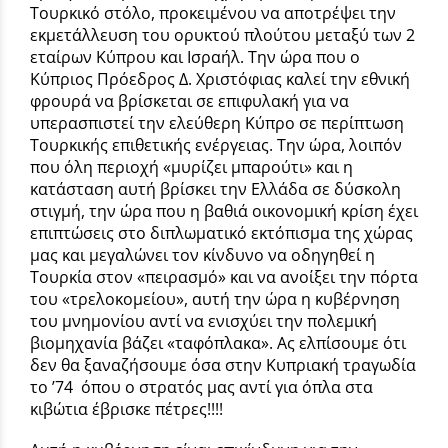
Τουρκικό στόλο, προκειμένου να αποτρέψει την
εκμετάλλευση του ορυκτού πλούτου μεταξύ των 2
εταίρων Κύπρου και Ισραήλ. Την ώρα που ο
Κύπριος Πρόεδρος Δ. Χριστόφιας καλεί την εθνική
φρουρά να βρίσκεται σε επιφυλακή για να
υπερασπιστεί την ελεύθερη Κύπρο σε περίπτωση
Τουρκικής επιθετικής ενέργειας. Την ώρα, λοιπόν
που όλη περιοχή «μυρίζει μπαρούτι» και η
κατάσταση αυτή βρίσκει την Ελλάδα σε δύσκολη
στιγμή, την ώρα που η βαθιά οικονομική κρίση έχει
επιπτώσεις στο διπλωματικό εκτόπισμα της χώρας
μας και μεγαλώνει τον κίνδυνο να οδηγηθεί η
Τουρκία στον «πειρασμό» και να ανοίξει την πόρτα
του «τρελοκομείου», αυτή την ώρα η κυβέρνηση
του μνημονίου αντί να ενισχύει την πολεμική
βιομηχανία βάζει «ταφόπλακα». Ας ελπίσουμε ότι
δεν θα ξαναζήσουμε όσα στην Κυπριακή τραγωδία
το ’74 όπου ο στρατός μας αντί για όπλα στα
κιβώτια έβρισκε πέτρες!!!!