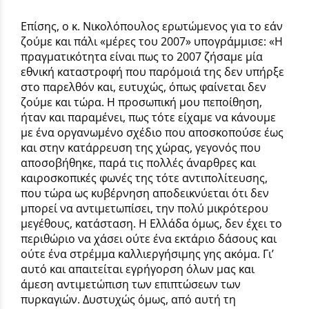
Επίσης, ο κ. Νικολόπουλος ερωτώμενος για το εάν
ζούμε και πάλι «μέρες του 2007» υπογράμμισε: «Η
πραγματικότητα είναι πως το 2007 ζήσαμε μία
εθνική καταστροφή που παρόμοιά της δεν υπήρξε
στο παρελθόν και, ευτυχώς, όπως φαίνεται δεν
ζούμε και τώρα. Η προσωπική μου πεποίθηση,
ήταν και παραμένει, πως τότε είχαμε να κάνουμε
με ένα οργανωμένο σχέδιο που αποσκοπούσε έως
και στην κατάρρευση της χώρας, γεγονός που
αποσοβήθηκε, παρά τις πολλές άναρθρες και
καιροσκοπικές φωνές της τότε αντιπολίτευσης,
που τώρα ως κυβέρνηση αποδεικνύεται ότι δεν
μπορεί να αντιμετωπίσει, την πολύ μικρότερου
μεγέθους, κατάσταση. Η Ελλάδα όμως, δεν έχει το
περιθώριο να χάσει ούτε ένα εκτάριο δάσους και
ούτε ένα στρέμμα καλλιεργήσιμης γης ακόμα. Γι’
αυτό και απαιτείται εγρήγορση όλων μας και
άμεση αντιμετώπιση των επιπτώσεων των
πυρκαγιών. Δυστυχώς όμως, από αυτή τη