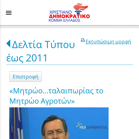
menu
Δελτία Τύπου
Εκτυπώσιμη μορφή
έως 2011
Επιστροφή
«Μητρώο…ταλαιπωρίας το
Μητρώο Αγροτών»