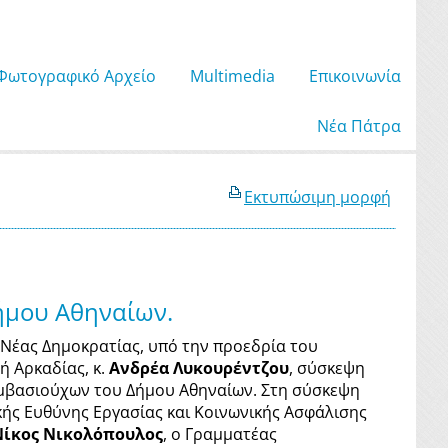
Φωτογραφικό Αρχείο
Μultimedia
Επικοινωνία
Νέα Πάτρα
Εκτυπώσιμη μορφή
Δήμου Αθηναίων.
 Νέας Δημοκρατίας, υπό την προεδρία του
ή Αρκαδίας, κ.
Ανδρέα Λυκουρέντζου
, σύσκεψη
συμβασιούχων του Δήμου Αθηναίων. Στη σύσκεψη
κής Ευθύνης Εργασίας και Κοινωνικής Ασφάλισης
Νίκος Νικολόπουλος
, ο Γραμματέας