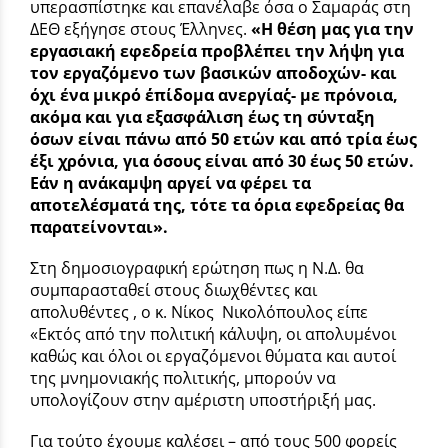
υπερασπίστηκε και επανέλαβε όσα ο Σαμαράς στη
ΔΕΘ εξήγησε στους Έλληνες.
«Η θέση μας για την
εργασιακή εφεδρεία προβλέπει την λήψη για
τον εργαζόμενο των βασικών αποδοχών- και
όχι ένα μικρό ΄΄επίδομα ανεργίας΄΄- με πρόνοια,
ακόμα και για εξασφάλιση έως τη σύνταξη
όσων είναι πάνω από 50 ετών και από τρία έως
έξι χρόνια, για όσους είναι από 30 έως 50 ετών.
Εάν η ανάκαμψη αργεί να φέρει τα
αποτελέσματά της, τότε τα όρια εφεδρείας θα
παρατείνονται».
Στη δημοσιογραφική ερώτηση πως η Ν.Δ. θα
συμπαρασταθεί στους διωχθέντες και
απολυθέντες , ο κ. Νίκος
Νικολόπουλος είπε
«Εκτός από την πολιτική κάλυψη, οι απολυμένοι
καθώς και όλοι οι εργαζόμενοι θύματα και αυτοί
της μνημονιακής πολιτικής, μπορούν να
υπολογίζουν στην αμέριστη υποστήριξή μας.
Για τούτο έχουμε καλέσει – από τους 500 φορείς