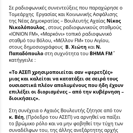
Σε ραδιοφωνικές συνεντεύξεις που παραχώρησε ο
Τομεάρχης Εργασίας και Κοινωνικής Ασφάλισης
της Νέας Δημοκρατίας – Βουλευτής Αχαίας
Νίκος
Νικολόπουλος
, στους ραδιοφωνικούς σταθμούς
«ΙΟΝΙΟΝ FM», «Μαρκόνι» τοπικό ραδιοφωνικό
σταθμό του Βόλου, «Μέλλον FM» του Αιγίου,
στους δημοσιογράφους
Β. Χιώτη
και
Ν.
Παπαδόπουλο
στη συχνότητα του
΄΄ΒΗΜΑ
FM
κατήγγειλε :
«Το ΑΣΕΠ χρησιμοποιείται σαν «φερετζές»
μιας και καλείται να κατατάξει σε σειρά τους
ουσιαστικά πλέον απολυμένους που ήδη έχουν
επιλέξει οι διορισμένες – από την κυβέρνηση –
διοικήσεις».
Στη συνέχεια ο Αχαιός Βουλευτής ζήτησε από τον
κ. Βέη
, (Πρόεδρο του ΑΣΕΠ) να αρνηθεί να παίξει
το βρώμικο ρόλο και να μην φοβηθεί την τύχη των
συναδέλφων του, της άλλης ανεξάρτητης αρχής