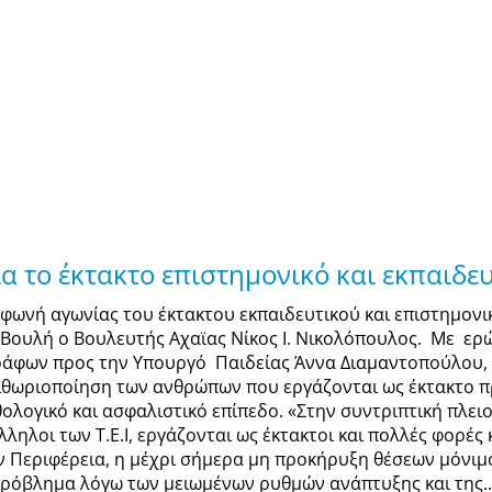
ια το έκτακτο επιστημονικό και εκπαιδε
 φωνή αγωνίας του έκτακτου εκπαιδευτικού και επιστημονι
 Βουλή ο Βουλευτής Αχαϊας Νίκος Ι. Νικολόπουλος. Με ερ
ράφων προς την Υπουργό Παιδείας Άννα Διαμαντοπούλου, 
ιθωριοποίηση των ανθρώπων που εργάζονται ως έκτακτο π
θολογικό και ασφαλιστικό επίπεδο. «Στην συντριπτική πλειο
λληλοι των Τ.Ε.Ι, εργάζονται ως έκτακτοι και πολλές φορές
ν Περιφέρεια, η μέχρι σήμερα μη προκήρυξη θέσεων μόνιμ
πρόβλημα λόγω των μειωμένων ρυθμών ανάπτυξης και της..