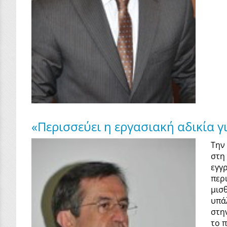
«Περισσεύει η εργασιακή αδικία γ
Την
στη
εγγ
περ
μισ
υπά
στη
το 