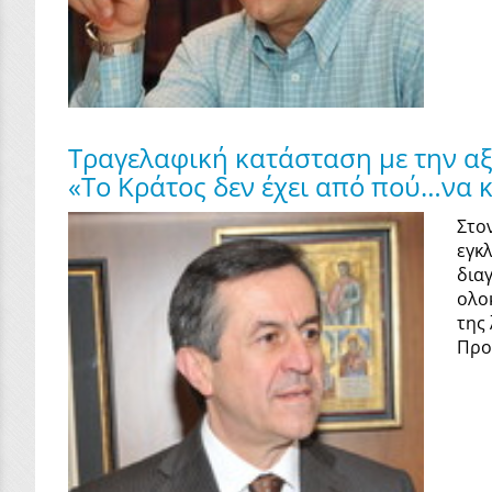
Τραγελαφική κατάσταση με την α
«Το Κράτος δεν έχει από πού…να 
Στο
εγκ
δια
ολο
της
Προ