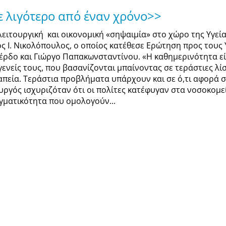
ε λιγότερο από έναν χρόνο>>
 λειτουργική και οικονομική «σηψαιμία» στο χώρο της Υγε
ος Ι. Νικολόπουλος, ο οποίος κατέθεσε Ερώτηση προς τους
έρδο και Γιώργο Παπακωνσταντίνου. «Η καθημερινότητα είν
γενείς τους, που βασανίζονται μπαίνοντας σε τεράστιες λ
απεία. Τεράστια προβλήματα υπάρχουν και σε ό,τι αφορά 
υργός ισχυριζόταν ότι οι πολίτες κατέφυγαν στα νοσοκομεί
γματικότητα που ομολογούν...