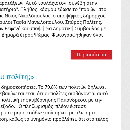
παρατάξεων. Αυτό τουλάχιστον συνέβη στην
βατήριο". Πλήθος κόσμου έδωσε το "παρών" στο
ίας Νίκος Νικολόπουλος, ο υποψήφιος δήμαρχος
βουλοι Τασία Μανωλοπούλου, Σπύρος Πολίτης,
ων Ρεφενέ και υποψήφια Δημοτική Σύμβουλος με
νη Δημαρά έτρος Ψώμας. Φωτογραφήθηκαν όλοι
Περισσότερα
υ πολίτη;»
ς δημοσκοπήσεις. Το 79,8% των πολιτών δηλώνει
βαιώνεται έτσι, ότι οι πολίτες αισθάνονται αυτό
ή πολιτική της κυβέρνησης Παπανδρέου, με την
αδιέξοδο. Ο πληθωρισμός πλέον έφτασε
 η υστέρηση εσόδων πολιορκεί με άλωση τα
ση, καθώς το μνημόνιο προβλέπει, ότι στο τέλος