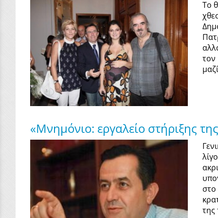
Το 
χθε
Δημ
Πατ
αλλ
τον
μαζ
«Μνημόνιο: εργαλείο στήριξης της
Γεν
λίγ
ακρ
υπο
στο
κρα
της 