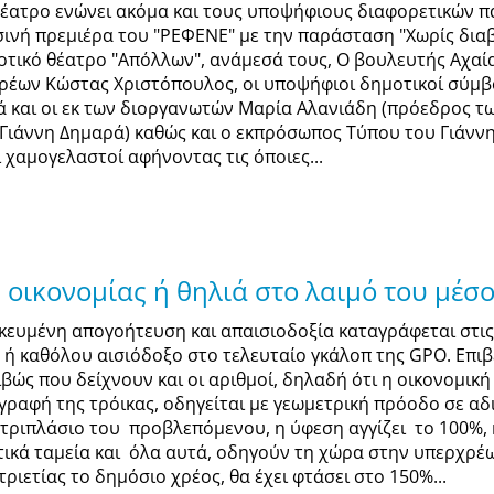
θέατρο ενώνει ακόμα και τους υποψήφιους διαφορετικών 
σινή πρεμιέρα του "ΡΕΦΕΝΕ" με την παράσταση "Χωρίς δια
οτικό θέατρο "Απόλλων", ανάμεσά τους, Ο βουλευτής Αχα
ρέων Κώστας Χριστόπουλος, οι υποψήφιοι δημοτικοί σύμ
ά και οι εκ των διοργανωτών Μαρία Αλανιάδη (πρόεδρος τ
 Γιάννη Δημαρά) καθώς και ο εκπρόσωπος Τύπου του Γιάν
ί χαμογελαστοί αφήνοντας τις όποιες...
 οικονομίας ή θηλιά στο λαιμό του μέσο
ικευμένη απογοήτευση και απαισιοδοξία καταγράφεται στι
ο ή καθόλου αισιόδοξο στο τελευταίο γκάλοπ της GPO. Επιβε
ιβώς που δείχνουν και οι αριθμοί, δηλαδή ότι η οικονομικ
γραφή της τρόικας, οδηγείται με γεωμετρική πρόοδο σε 
 τριπλάσιο του προβλεπόμενου, η ύφεση αγγίζει το 100%,
τικά ταμεία και όλα αυτά, οδηγούν τη χώρα στην υπερχρέω
τριετίας το δημόσιο χρέος, θα έχει φτάσει στο 150%...