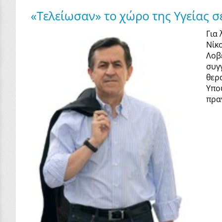
«Τελείωσαν» το χώρο της Υγείας σ
Για
Νίκ
Λοβ
συγ
θερ
Υπο
πρα