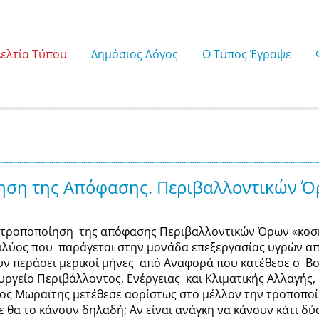
Δελτία Τύπου
Δημόσιος Λόγος
Ο Τύπος Έγραψε
ση της Απόφασης. Περιβαλλοντικών Όρω
 τροποποίηση της απόφασης Περιβαλλοντικών Όρων «κοσκι
 ιλύος που παράγεται στην μονάδα επεξεργασίας υγρών α
υν περάσει μερικοί μήνες από Αναφορά που κατέθεσε ο Βου
υργείο Περιβάλλοντος, Ενέργειας και Κλιματικής Αλλαγής, 
ος Μωραϊτης μετέθεσε αορίστως στο μέλλον την τροποποίησ
ε θα το κάνουν δηλαδή; Αν είναι ανάγκη να κάνουν κάτι δύ