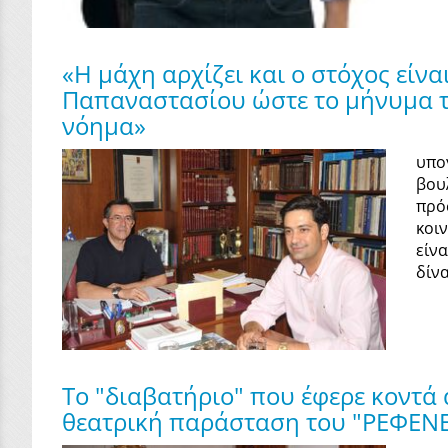
«Η μάχη αρχίζει και ο στόχος είν
Παπαναστασίου ώστε το μήνυμα τη
νόημα»
υπο
βου
πρό
κοι
είν
δίνα
To "διαβατήριο" που έφερε κοντ
θεατρική παράσταση του "ΡΕΦΕΝ