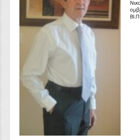
Νικ
ομβ
ΒΙ.