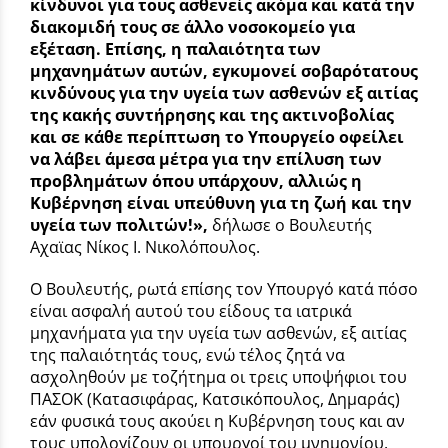
κίνδυνοι για τους ασθενείς ακόμα και κατά την
διακομιδή τους σε άλλο νοσοκομείο για
εξέταση. Επίσης, η παλαιότητα των
μηχανημάτων αυτών, εγκυμονεί σοβαρότατους
κινδύνους για την υγεία των ασθενών εξ αιτίας
της κακής συντήρησης και της ακτινοβολίας
και σε κάθε περίπτωση το Υπουργείο οφείλει
να λάβει άμεσα μέτρα για την επίλυση των
προβλημάτων όπου υπάρχουν, αλλιώς η
Κυβέρνηση είναι υπεύθυνη για τη ζωή και την
υγεία των πολιτών!»,
δήλωσε ο Βουλευτής
Αχαϊας Νίκος Ι. Νικολόπουλος.
Ο Βουλευτής, ρωτά επίσης τον Υπουργό κατά πόσο
είναι ασφαλή αυτού του είδους τα ιατρικά
μηχανήματα για την υγεία των ασθενών, εξ αιτίας
της παλαιότητάς τους, ενώ τέλος ζητά να
ασχοληθούν με τοζήτημα οι τρεις υποψήφιοι του
ΠΑΣΟΚ (Κατασιφάρας, Κατσικόπουλος, Δημαράς)
εάν φυσικά τους ακούει η Κυβέρνηση τους και αν
τους υπολογίζουν οι υπουργοί του μνημονίου.