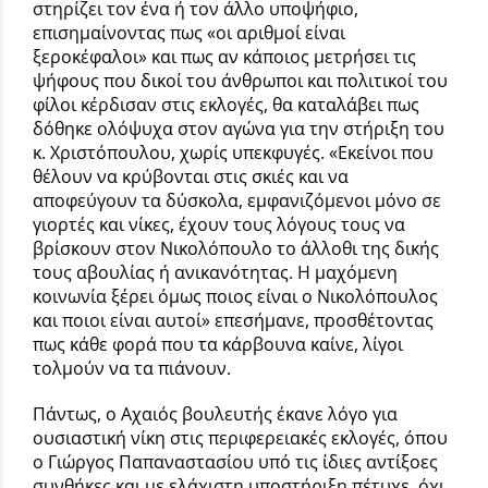
στηρίζει τον ένα ή τον άλλο υποψήφιο,
επισημαίνοντας πως «οι αριθμοί είναι
ξεροκέφαλοι» και πως αν κάποιος μετρήσει τις
ψήφους που δικοί του άνθρωποι και πολιτικοί του
φίλοι κέρδισαν στις εκλογές, θα καταλάβει πως
δόθηκε ολόψυχα στον αγώνα για την στήριξη του
κ. Χριστόπουλου, χωρίς υπεκφυγές. «Εκείνοι που
θέλουν να κρύβονται στις σκιές και να
αποφεύγουν τα δύσκολα, εμφανιζόμενοι μόνο σε
γιορτές και νίκες, έχουν τους λόγους τους να
βρίσκουν στον Νικολόπουλο το άλλοθι της δικής
τους αβουλίας ή ανικανότητας. Η μαχόμενη
κοινωνία ξέρει όμως ποιος είναι ο Νικολόπουλος
και ποιοι είναι αυτοί» επεσήμανε, προσθέτοντας
πως κάθε φορά που τα κάρβουνα καίνε, λίγοι
τολμούν να τα πιάνουν.
Πάντως, ο Αχαιός βουλευτής έκανε λόγο για
ουσιαστική νίκη στις περιφερειακές εκλογές, όπου
ο Γιώργος Παπαναστασίου υπό τις ίδιες αντίξοες
συνθήκες και με ελάχιστη υποστήριξη πέτυχε, όχι