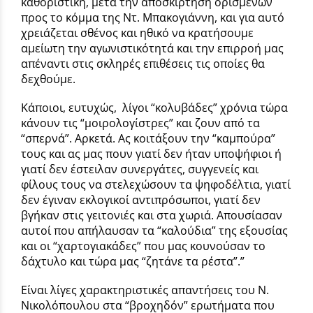
καθοριστική, μετά την αποσκίρτηση ορισμένων
προς το κόμμα της Ντ. Μπακογιάννη, και για αυτό
χρειάζεται σθένος και ηθικό να κρατήσουμε
αμείωτη την αγωνιστικότητά και την επιρροή μας
απέναντι στις σκληρές επιθέσεις τις οποίες θα
δεχθούμε.
Κάποιοι, ευτυχώς,
λίγοι “κολυβάδες” χρόνια τώρα
κάνουν τις “μοιρολογίστρες” και ζουν από τα
“σπερνά”. Αρκετά. Ας κοιτάξουν την “καμπούρα”
τους και ας μας πουν γιατί δεν ήταν υποψήφιοι ή
γιατί δεν έστειλαν συνεργάτες, συγγενείς και
φίλους τους να στελεχώσουν τα ψηφοδέλτια, γιατί
δεν έγιναν εκλογικοί αντιπρόσωποι, γιατί δεν
βγήκαν στις γειτονιές και στα χωριά. Απουσίασαν
αυτοί που απήλαυσαν τα “καλούδια” της εξουσίας
και οι “χαρτογιακάδες” που μας κουνούσαν το
δάχτυλο και τώρα μας “ζητάνε τα ρέστα”.”
Είναι λίγες χαρακτηριστικές απαντήσεις του Ν.
Νικολόπουλου στα “βροχηδόν” ερωτήματα που