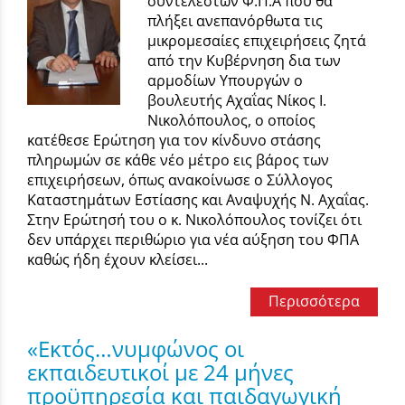
συντελεστών Φ.Π.Α που θα
πλήξει ανεπανόρθωτα τις
μικρομεσαίες επιχειρήσεις ζητά
από την Κυβέρνηση δια των
αρμοδίων Υπουργών ο
βουλευτής Αχαΐας Νίκος Ι.
Νικολόπουλος, ο οποίος
κατέθεσε Ερώτηση για τον κίνδυνο στάσης
πληρωμών σε κάθε νέο μέτρο εις βάρος των
επιχειρήσεων, όπως ανακοίνωσε ο Σύλλογος
Καταστημάτων Εστίασης και Αναψυχής Ν. Αχαΐας.
Στην Ερώτησή του ο κ. Νικολόπουλος τονίζει ότι
δεν υπάρχει περιθώριο για νέα αύξηση του ΦΠΑ
καθώς ήδη έχουν κλείσει...
Περισσότερα
«Εκτός…νυμφώνος οι
εκπαιδευτικοί με 24 μήνες
προϋπηρεσία και παιδαγωγική