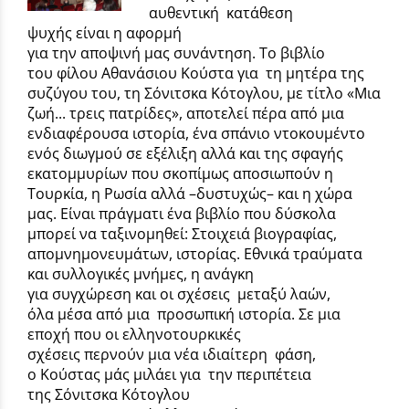
αυθεντική κατάθεση
ψυχής είναι η αφορμή
για την αποψινή μας συνάντηση. Το βιβλίο
του φίλου Αθανάσιου Κούστα για τη μητέρα της
συζύγου του, τη Σόνιτσκα Κότογλου, με τίτλο «Μια
ζωή... τρεις πατρίδες», αποτελεί πέρα από μια
ενδιαφέρουσα ιστορία, ένα σπάνιο ντοκουμέντο
ενός διωγμού σε εξέλιξη αλλά και της σφαγής
εκατομμυρίων που σκοπίμως αποσιωπούν η
Τουρκία, η Ρωσία αλλά –δυστυχώς– και η χώρα
μας. Είναι πράγματι ένα βιβλίο που δύσκολα
μπορεί να ταξινομηθεί: Στοιχειά βιογραφίας,
απομνημονευμάτων, ιστορίας. Εθνικά τραύματα
και συλλογικές μνήμες, η ανάγκη
για συγχώρεση και οι σχέσεις μεταξύ λαών,
όλα μέσα από μια προσωπική ιστορία. Σε μια
εποχή που οι ελληνοτουρκικές
σχέσεις περνούν μια νέα ιδιαίτερη φάση,
ο Κούστας μάς μιλάει για την περιπέτεια
της Σόνιτσκα Κότογλου