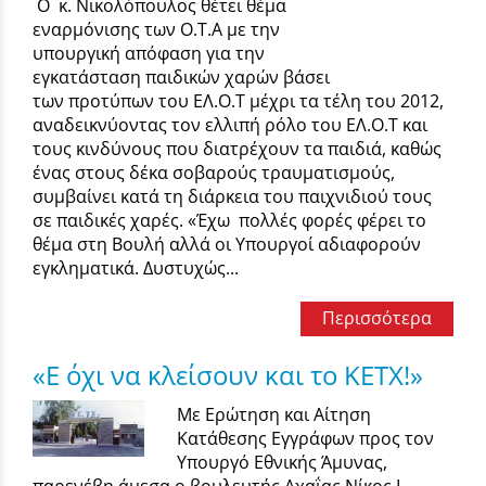
Ο κ. Νικολόπουλος θέτει θέμα
εναρμόνισης των Ο.Τ.Α με την
υπουργική απόφαση για την
εγκατάσταση παιδικών χαρών βάσει
των προτύπων του ΕΛ.Ο.Τ μέχρι τα τέλη του 2012,
αναδεικνύοντας τον ελλιπή ρόλο του ΕΛ.Ο.Τ και
τους κινδύνους που διατρέχουν τα παιδιά, καθώς
ένας στους δέκα σοβαρούς τραυματισμούς,
συμβαίνει κατά τη διάρκεια του παιχνιδιού τους
σε παιδικές χαρές. «Έχω πολλές φορές φέρει το
θέμα στη Βουλή αλλά οι Υπουργοί αδιαφορούν
εγκληματικά. Δυστυχώς...
Περισσότερα
«Ε όχι να κλείσουν και το ΚΕΤΧ!»
Με Ερώτηση και Αίτηση
Κατάθεσης Εγγράφων προς τον
Υπουργό Εθνικής Άμυνας,
παρενέβη άμεσα ο βουλευτής Αχαΐας Νίκος Ι.