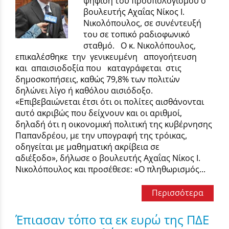
ψήφιση του προϋπολογισμού ο
βουλευτής Αχαΐας Νίκος Ι.
Νικολόπουλος, σε συνέντευξή
του σε τοπικό ραδιοφωνικό
σταθμό. Ο κ. Νικολόπουλος,
επικαλέσθηκε την γενικευμένη απογοήτευση
και απαισιοδοξία που καταγράφεται στις
δημοσκοπήσεις, καθώς 79,8% των πολιτών
δηλώνει λίγο ή καθόλου αισιόδοξο.
«Επιβεβαιώνεται έτσι ότι οι πολίτες αισθάνονται
αυτό ακριβώς που δείχνουν και οι αριθμοί,
δηλαδή ότι η οικονομική πολιτική της κυβέρνησης
Παπανδρέου, με την υπογραφή της τρόικας,
οδηγείται με μαθηματική ακρίβεια σε
αδιέξοδο», δήλωσε ο βουλευτής Αχαΐας Νίκος Ι.
Νικολόπουλος και προσέθεσε: «Ο πληθωρισμός...
Περισσότερα
Έπιασαν τόπο τα εκ ευρώ της ΠΔΕ