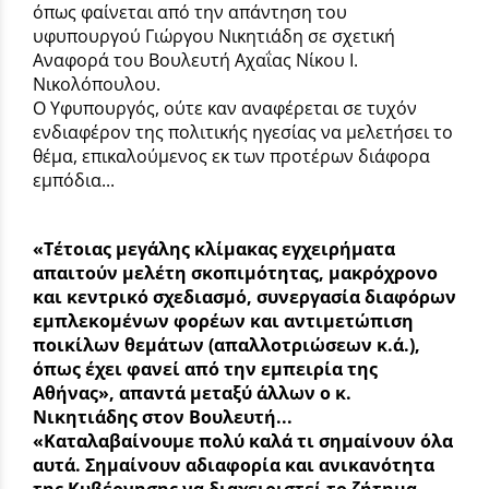
όπως φαίνεται από την απάντηση του
υφυπουργού Γιώργου Νικητιάδη σε σχετική
Αναφορά του Βουλευτή Αχαΐας Νίκου Ι.
Νικολόπουλου.
Ο Υφυπουργός, ούτε καν αναφέρεται σε τυχόν
ενδιαφέρον της πολιτικής ηγεσίας να μελετήσει το
θέμα, επικαλούμενος εκ των προτέρων διάφορα
εμπόδια...
«Τέτοιας μεγάλης κλίμακας εγχειρήματα
απαιτούν μελέτη σκοπιμότητας, μακρόχρονο
και κεντρικό σχεδιασμό, συνεργασία διαφόρων
εμπλεκομένων φορέων και αντιμετώπιση
ποικίλων θεμάτων (απαλλοτριώσεων κ.ά.),
όπως έχει φανεί από την εμπειρία της
Αθήνας», απαντά μεταξύ άλλων ο κ.
Νικητιάδης στον Βουλευτή...
«Καταλαβαίνουμε πολύ καλά τι σημαίνουν όλα
αυτά. Σημαίνουν αδιαφορία και ανικανότητα
της Κυβέρνησης να διαχειριστεί το ζήτημα.