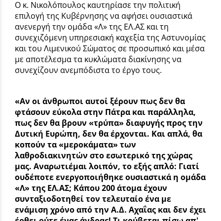
Ο κ. Νικολόπουλος καυτηρίασε την πολιτική
επιλογή της Κυβέρνησης να αφήσει ουσιαστικά
ανενεργή την ομάδα «Λ» της ΕΛ.ΑΣ και τη
συνεχιζόμενη υπηρεσιακή καχεξία της Αστυνομίας
και του Λιμενικού Σώματος σε προσωπικό και μέσα
με αποτέλεσμα τα κυκλώματα διακίνησης να
συνεχίζουν ανεμπόδιστα το έργο τους.
«Αν οι άνθρωποι αυτοί ξέρουν πως δεν θα
φτάσουν εύκολα στην Πάτρα και παράλληλα,
πως δεν θα βρουν «τρύπα» διαφυγής προς την
Δυτική Ευρώπη, δεν θα έρχονται. Και απλά, θα
κοπούν τα «μεροκάματα» των
λαθροδιακινητών στο εσωτερικό της χώρας
μας. Αναρωτιέμαι λοιπόν, το εξής απλό: Γιατί
ουδέποτε ενεργοποιήθηκε ουσιαστικά η ομάδα
«Λ» της ΕΛ.ΑΣ; Κάπου 200 άτομα έχουν
συνταξιοδοτηθεί τον τελευταίο ένα με
ενάμιση χρόνο από την Α.Δ. Αχαΐας και δεν έχει
έρθει ούτε ένας άνδρας! Τι κρύβεται πίσω απ'