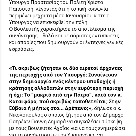
Υπουργό Προστασίας του Πολίτη Χρίστο
Παπουτσή, λέγοντας ότι η τοπική κοινωνία
περιμένει μέχρι τα μέσα Ιανουαρίου ώστε ο
Υπουργός να επισκεφθεί την πόλη.
Ο Βουλευτής χαρακτήρισε το αποτέλεσμα της
συνάντησης... θολό και με αόριστες εντυπώσεις
και απορίες που δημιουργούν οι έντεχνες γενικές
εκφράσεις.
«Τι ακριβώς ζήτησαν οι δύο αιρετοί άρχοντες
της περιοχής από τον Υπουργό; Συναίνεσαν
στην δημιουργία ενός κέντρου υποδοχής ή
κράτησης αλλοδαπών στην ευρύτερη περιοχή
ή όχι; Το "μακριά από την Πάτρα", κατά τον κ.
Κατσιφάρα, πού ακριβώς τοποθετείται; Στην
Εύβοια ή μήπως στο... Δρέπανο;»,
δήλωσε ο κ.
Νικολόπουλος ο οποίος ζήτησε από τον Δήμαρχο
Πατρέων Γιάννη Δημαρά να συγκαλέσει σύσκεψη
με τους Βουλευτές Αχαΐας για να τους ενημερώσει
για τη συνάντηση με τον Υπουργό και να