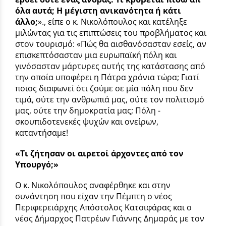
όλα αυτά; Η μέγιστη ανικανότητα ή κάτι
άλλο;
»., είπε ο κ. Νικολόπουλος και κατέληξε
μιλώντας για τις επιπτώσεις του προβλήματος και
στον τουρισμό: «Πώς θα αισθανόσασταν εσείς, αν
επισκεπτόσασταν μια ευρωπαϊκή πόλη και
γινόσασταν μάρτυρες αυτής της κατάστασης από
την οποία υποφέρει η Πάτρα χρόνια τώρα; Γιατί
ποιος διαφωνεί ότι ζούμε σε μία πόλη που δεν
τιμά, ούτε την ανθρωπιά μας, ούτε τον πολιτισμό
μας, ούτε την δημοκρατία μας; Πόλη -
σκουπιδοτενεκές ψυχών και ονείρων,
καταντήσαμε!
«Τι ζήτησαν οι αιρετοί άρχοντες από τον
Υπουργό;»
Ο κ. Νικολόπουλος αναφέρθηκε και στην
συνάντηση που είχαν την Πέμπτη ο νέος
Περιφερειάρχης Απόστολος Κατσιφάρας και ο
νέος Δήμαρχος Πατρέων Γιάννης Δημαράς με τον