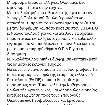
Μπορούμε. Είμαστε Έλληνες, Όλοι μαζί, δεν
αφήνουμε τίποτα στην τύχη»...
Με την Ερώτησή του ο Βουλευτής ζητά από τον
Υπουργό Πολιτισμού Παύλο Γερουλάνο να
απαντήσει τι προϊόν του Οργανισμού προωθείται
με την διαφήμιση και πόσο κόστισε στον Ο.Π.ΑΠ. Ο
κ. Νικολόπουλος ζητά να κατατεθούν τα σχετικά
παραστατικά, εντολές καταχώρισης και κάθε άλλο
έγγραφο που να αποδεικνύει το συνολικό κόστος
με το οποίο επιβαρύνθηκε ο Ο.Π.Α.Π για τη
διαφήμιση.
Ν. Νικολόπουλος: Μπήκε διαφήμιση «κάπακι» μετά
τις δημοτικές εκλογές. Τυχαίο;
Να κάνει την «ανατομία» της επένδυσης ύψους 1,2
δισεκατομμυρίων ευρώ της εταιρείας «Ελληνικά
Πετρέλαια» (ΕΛ.ΠΕ) η οποία δαφημίσθηκε
προσφάτως στον Τύπο, καλεί την Κυβέρνηση ο
Βουλευτής Αχαϊας Νίκος Ι. Νικολόπουλος ο οποίος
κατέθεσε Ερώτηση προς τους Υπουργούς
Οικονομικών, Περιβάλλοντος και Εργασίας.