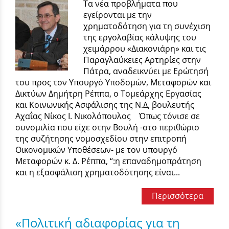
Τα νέα προβλήματα που
εγείρονται με την
χρηματοδότηση για τη συνέχιση
της εργολαβίας κάλυψης του
χειμάρρου «Διακονιάρη» και τις
Παραγλαύκειες Αρτηρίες στην
Πάτρα, αναδεικνύει με Ερώτησή
του προς τον Υπουργό Υποδομών, Μεταφορών και
Δικτύων Δημήτρη Ρέππα, ο Τομεάρχης Εργασίας
και Κοινωνικής Ασφάλισης της Ν.Δ, βουλευτής
Αχαΐας Νίκος Ι. Νικολόπουλος Όπως τόνισε σε
συνομιλία που είχε στην Βουλή -στο περιθώριο
της συζήτησης νομοσχεδίου στην επιτροπή
Οικονομικών Υποθέσεων- με τον υπουργό
Μεταφορών κ. Δ. Ρέππα, “:η επαναδημοπράτηση
και η εξασφάλιση χρηματοδότησης είναι...
Περισσότερα
«Πολιτική αδιαφορίας για τη