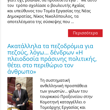
γιατί όχι, μυαλών, θα προσέθετα εγώ”. Με αυτό
τον τρόπο σχολίασε ο βουλευτής Αχαΐας
και υπεύθυνος του Τομέα Εργασίας της Νέας
Δημοκρατίας, Νίκος Νικολόπουλος, τα
αποτελέσματα της σύσκεψης που ...
Περισσότερα
Ακατάλληλα τα πεζοδρόμια για
πεζούς, λόγω... δένδρων «Η
πλειοδοσία πράσινης πολιτικής,
θέτει στο περιθώριο τον
άνθρωπο»
Τη συστηματική
ανθελληνική προσπάθεια
των γνωσrών... φίλων του
τουρκικού Προξενείου στην
Κομοτηνή καταγγέλλει ο
Τομεάρχης Εργασίας και