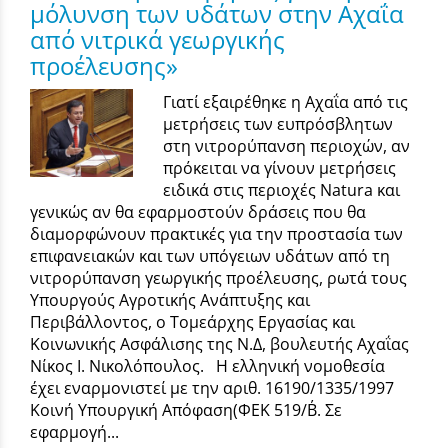
μόλυνση των υδάτων στην Αχαΐα
από νιτρικά γεωργικής
προέλευσης»
Γιατί εξαιρέθηκε η Αχαΐα από τις
μετρήσεις των ευπρόσβλητων
στη νιτρορύπανση περιοχών, αν
πρόκειται να γίνουν μετρήσεις
ειδικά στις περιοχές Natura και
γενικώς αν θα εφαρμοστούν δράσεις που θα
διαμορφώνουν πρακτικές για την προστασία των
επιφανειακών και των υπόγειων υδάτων από τη
νιτρορύπανση γεωργικής προέλευσης, ρωτά τους
Υπουργούς Αγροτικής Ανάπτυξης και
Περιβάλλοντος, ο Τομεάρχης Εργασίας και
Κοινωνικής Ασφάλισης της Ν.Δ, βουλευτής Αχαΐας
Νίκος Ι. Νικολόπουλος. Η ελληνική νομοθεσία
έχει εναρμονιστεί με την αριθ. 16190/1335/1997
Κοινή Υπουργική Απόφαση(ΦΕΚ 519/Β΄. Σε
εφαρμογή...