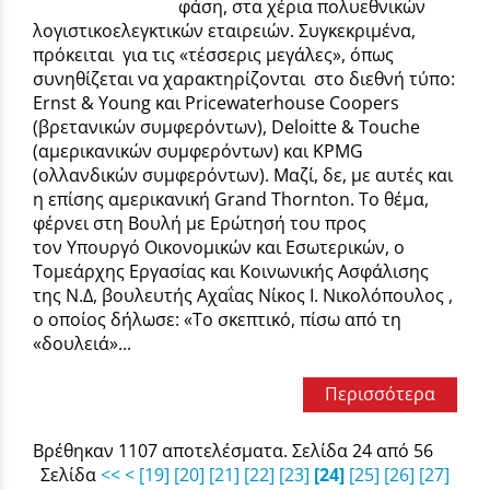
φάση, στα χέρια πολυεθνικών
λογιστικοελεγκτικών εταιρειών. Συγκεκριμένα,
πρόκειται για τις «τέσσερις μεγάλες», όπως
συνηθίζεται να χαρακτηρίζονται στο διεθνή τύπο:
Ernst & Υoung και Pricewaterhouse Coopers
(βρετανικών συμφερόντων), Deloitte & Touche
(αμερικανικών συμφερόντων) και KPMG
(ολλανδικών συμφερόντων). Μαζί, δε, με αυτές και
η επίσης αμερικανική Grand Thornton. Το θέμα,
φέρνει στη Βουλή με Ερώτησή του προς
τον Υπουργό Οικονομικών και Εσωτερικών, ο
Τομεάρχης Εργασίας και Κοινωνικής Ασφάλισης
της Ν.Δ, βουλευτής Αχαΐας Νίκος Ι. Νικολόπουλος ,
ο οποίος δήλωσε: «Το σκεπτικό, πίσω από τη
«δουλειά»...
Περισσότερα
Βρέθηκαν 1107 αποτελέσματα. Σελίδα 24 από 56
Σελίδα
<<
<
[19]
[20]
[21]
[22]
[23]
[24]
[25]
[26]
[27]