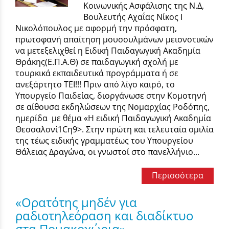
Κοινωνικής Ασφάλισης της Ν.Δ,
Βουλευτής Αχαΐας Νίκος Ι
Νικολόπουλος με αφορμή την πρόσφατη,
πρωτοφανή απαίτηση μουσουλμάνων μειονοτικών
να μετεξελιχθεί η Ειδική Παιδαγωγική Ακαδημία
Θράκης(Ε.Π.Α.Θ) σε παιδαγωγική σχολή με
τουρκικά εκπαιδευτικά προγράμματα ή σε
ανεξάρτητο ΤΕΙ!!! Πριν από λίγο καιρό, το
Υπουργείο Παιδείας, διοργάνωσε στην Κομοτηνή
σε αίθουσα εκδηλώσεων της Νομαρχίας Ροδόπης,
ημερίδα με θέμα «Η ειδική Παιδαγωγική Ακαδημία
Θεσσαλoνί1Cη9>. Στην πρώτη και τελευταία oμιλία
της τέως ειδικής γραμματέως του Υπουργείου
Θάλειας Δραγώνα, οι γνωστoί στo πανελλήνιο...
Περισσότερα
«Ορατότης μηδέν για
ραδιοτηλεόραση και διαδίκτυο
στα Πομακοχώρια»