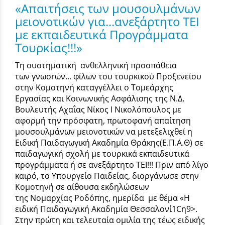
«Απαιτήσεις των μουσουλμάνων
μειονοτικών για...ανεξάρτητο ΤΕΙ
με εκπαιδευτικά Προγράμματα
Τουρκίας!!!»
Τη συστηματική ανθελληνική προσπάθεια
των γνωσrών... φίλων του τουρκικού Προξενείου
στην Κομοτηνή καταγγέλλει ο Τομεάρχης
Εργασίας και Κοινωνικής Ασφάλισης της Ν.Δ,
Βουλευτής Αχαΐας Νίκος Ι Νικολόπουλος με
αφορμή την πρόσφατη, πρωτοφανή απαίτηση
μουσουλμάνων μειονοτικών να μετεξελιχθεί η
Ειδική Παιδαγωγική Ακαδημία Θράκης(Ε.Π.Α.Θ) σε
παιδαγωγική σχολή με τουρκικά εκπαιδευτικά
προγράμματα ή σε ανεξάρτητο ΤΕΙ!!! Πριν από λίγο
καιρό, το Υπουργείο Παιδείας, διοργάνωσε στην
Κομοτηνή σε αίθουσα εκδηλώσεων
της Νομαρχίας Ροδόπης, ημερίδα με θέμα «Η
ειδική Παιδαγωγική Ακαδημία Θεσσαλoνί1Cη9>.
Στην πρώτη και τελευταία oμιλία της τέως ειδικής