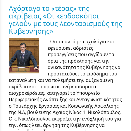
Αχόρταγο το «τέρας» της
ακρίβειας «Οι κερδοσκόποι
γελούν με τους λεονταρισμούς της
Κυβέρνησης»
Ότι απαντά με ευχολόγια και
εφευρίσκει αόριστες
προσεγγίσεις που αγγίζουν τα
όρια της πρόκλησης για την
ανικανότητα της Κυβέρνησης να
προστατεύσει το εισόδημα του
καταναλωτή και να πολεμήσει την αυξανόμενη
ακρίβεια και τα πρωτοφανή κρούσματα
αισχροκέρδειας, κατηγορεί το Υπουργείο
Περιφερειακής Ανάπτυξης και Ανταγωνιστικότητας
ο Τομεάρχης Εργασίας και Κοινωνικής Ασφάλισης
της Ν.Δ, βουλευτής Aχαϊας Νίκος 1. Νικολόπουλος.
Ο κ. Νικολόπουλος εκφράζει την ενόχλησή του για
την, όπως λέει, άρνηση της Κυβέρνησης να