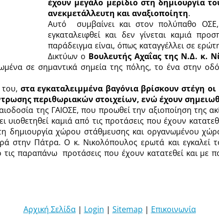
έχουν μεγάλο μερίδιο στη δημιουργία το
ανεκμετάλλευτη και αναξιοποίητη
.
Αυτό
συμβαίνει και στον πολύπαθο ΟΣΕ,
εγκαταλειφθεί και δεν γίνεται καμιά προσ
παράδειγμα είναι, όπως καταγγέλλει σε ερώ
Δικτύων
ο
Βουλευτής Αχαΐας της Ν.Δ. κ. 
ωμένα σε σημαντικά σημεία της πόλης, τ
ο
ένα στην οδό
 του,
στα εγκαταλειμμένα βαγόνια βρίσκουν στέγη οι 
ντρωσης περιθωριακών στοιχείων, ενώ έχουν σημειωθε
αιοδοσία της ΓΑΙΟΣΕ, που προωθεί την αξιοποίηση της ακ
ει υιοθετηθεί καμιά από τις προτάσεις που έχουν κατατεθ
 τη δημιουργία χώρου στάθμευσης και οργανωμένου χώρο
ορά στην Πάτρα. Ο κ. Νικολόπουλος ερωτά και εγκαλεί τ
ό τις παραπάνω
προτάσεις που έχουν κατατεθεί και με πο
Αρχική Σελίδα
|
Login
|
Sitemap
|
Επικοινωνία