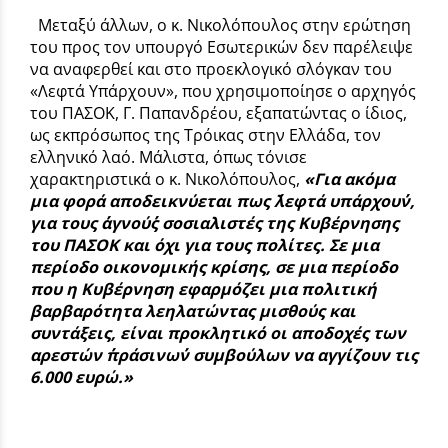
Μεταξύ άλλων, ο κ. Νικολόπουλος στην ερώτηση
του προς τον υπουργό Εσωτερικών δεν παρέλειψε
να αναφερθεί και στο προεκλογικό σλόγκαν του
«Λεφτά Υπάρχουν», που χρησιμοποίησε ο αρχηγός
του ΠΑΣΟΚ, Γ. Παπανδρέου, εξαπατώντας ο ίδιος,
ως εκπρόσωπος της Τρόικας στην Ελλάδα, τον
ελληνικό λαό. Μάλιστα, όπως τόνισε
χαρακτηριστικά ο κ. Νικολόπουλος,
«Για ακόμα
μια φορά αποδεικνύεται πως ΄΄λεφτά υπάρχουν΄΄,
για τους ΄΄αγνούς΄΄ σοσιαλιστές της Κυβέρνησης
του ΠΑΣΟΚ και όχι για τους πολίτες. Σε μια
περίοδο οικονομικής κρίσης, σε μια περίοδο
που η Κυβέρνηση εφαρμόζει μια πολιτική
βαρβαρότητα λεηλατώντας μισθούς και
συντάξεις, είναι προκλητικό οι αποδοχές των
αρεστών ΄΄πράσινων΄΄ συμβούλων να αγγίζουν τις
6.000 ευρώ.»