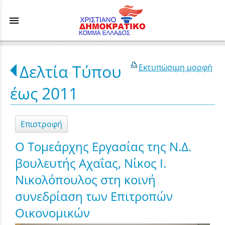
menu
Δελτία Τύπου
Εκτυπώσιμη μορφή
έως 2011
Επιστροφή
O Τομεάρχης Εργασίας της Ν.Δ.
βουλευτής Αχαΐας, Νίκος Ι.
Νικολόπουλος στη κοινή
συνεδρίαση των Επιτροπών
Οικονομικών